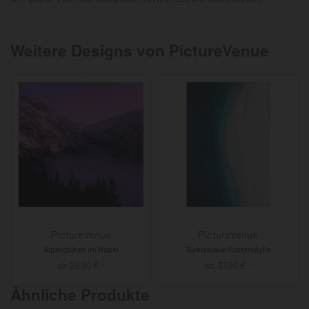
Weitere Designs von PictureVenue
PictureVenue
PictureVenue
Alpenglühen im Nebel
Türkisblaue Küstenidylle
ab
29,90
€
ab
37,90
€
*
*
Ähnliche Produkte