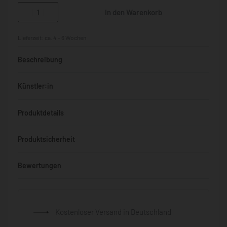
In den Warenkorb
Lieferzeit:
ca. 4 - 6 Wochen
Beschreibung
Künstler:in
Produktdetails
Produktsicherheit
Bewertungen
Bewertet mit
0
von 5
Kostenloser Versand in Deutschland