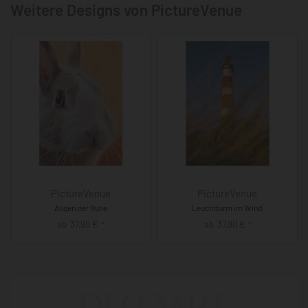
Weitere Designs von PictureVenue
PictureVenue
PictureVenue
Augen der Ruhe
Leuchtturm im Wind
ab
37,90
€
ab
37,90
€
*
*