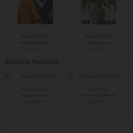
Botanical Muzi
Botanical Muzi
Stilvolles Geheimnis
Olivenharmonie
ab
37,90
€
ab
37,90
€
*
*
Ähnliche Produkte
George Barbier
Gold Muzi
Magische Melodie
Goldener Nachthimmel
ab
37,90
€
ab
37,90
€
*
*