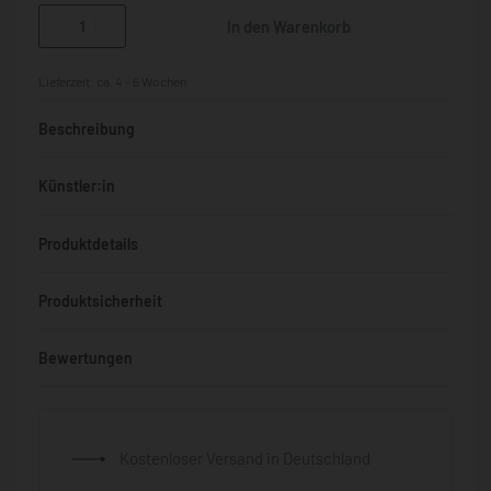
In den Warenkorb
Lieferzeit:
ca. 4 - 6 Wochen
Beschreibung
Künstler:in
Produktdetails
Produktsicherheit
Bewertungen
Bewertet mit
0
von 5
Kostenloser Versand in Deutschland