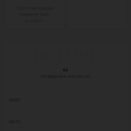
Collins Kaleidoscope
Grenzenloser Traum
ab
37,90
€
*
Ich deqoriere, also bin ich.
SHOP
Künstler:innen
HILFE
Bilderwände