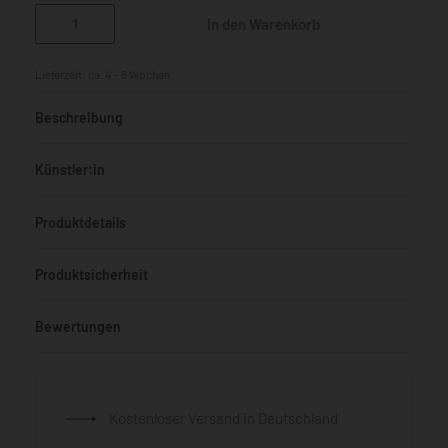
In den Warenkorb
Lieferzeit:
ca. 4 - 6 Wochen
Beschreibung
Künstler:in
Produktdetails
Produktsicherheit
Bewertungen
Bewertet mit
0
von 5
Kostenloser Versand in Deutschland