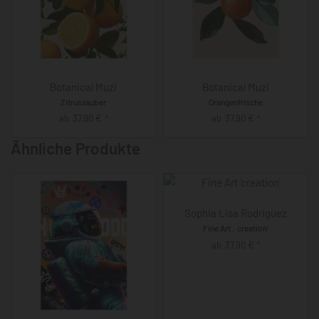
Botanical Muzi
Botanical Muzi
Zitruszauber
Orangenfrische
ab
37,90
€
ab
37,90
€
*
*
Ähnliche Produkte
Sophia Lisa Rodriguez
Fine Art ‚creation‘
ab
37,90
€
*