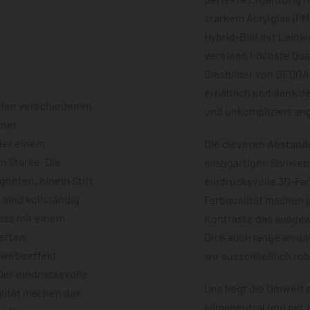
starkem Acrylglas (PM
Hybrid-Bild mit Leinw
vereinen höchste Qual
Glasbilder von DEQOA
erhältlich und dank d
elen verschiedenen
und unkompliziert an
iner
der einem
Die cleveren Abstands
m Stärke. Die
einzigartigen Schwebe
neten, einem Stift
eindrucksvolle 3D-Fa
 sind vollständig
Farbqualität machen 
uss mit einem
Kontraste das ausgewä
erten
Dich auch lange an u
chwebeeffekt
wir ausschließlich ro
er eindrucksvolle
Uns liegt die Umwelt
lität machen das
klimaneutral und mit