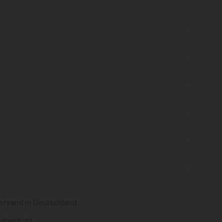
Bewertet mit
0
von 5
ersand in Deutschland
gaberecht