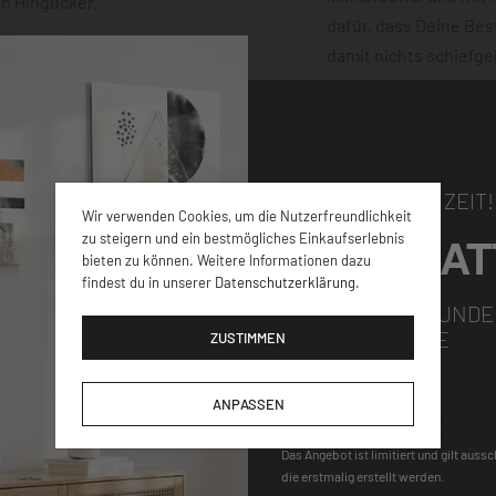
en Hingucker.
dafür, dass Deine Bes
limaneutral mit
damit nichts schiefge
der Bestellung den
ke Neodym-
 Magnete, wie bspw.
NUR FÜR KURZE ZEIT!
Wir verwenden Cookies, um die Nutzerfreundlichkeit
5% RABAT
zu steigern und ein bestmögliches Einkaufserlebnis
bieten zu können. Weitere Informationen dazu
findest du in unserer
Datenschutzerklärung
.
FÜR ALLE NEUKUNDE
GUTSCHEINCODE
ZUSTIMMEN
DEQOART5
ANPASSEN
Das Angebot ist limitiert und gilt auss
die erstmalig erstellt werden.