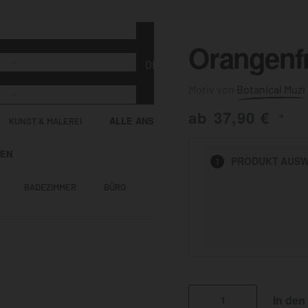
Orangenf
Botanical Muzi
ab
37,90
€
*
ALLE ANSEHEN
KUNST & MALEREI
HEN
PRODUKT
AUSW
1
BADEZIMMER
BÜRO
KÜCHE
AUSSENBEREICH
In den