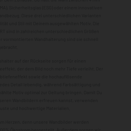
MA), Sicherheitsglas (ESG) oder einem innovativen
andbezug. Diese drei unterschiedlichen Varianten
ität und Stil mit Deinem ausgewählten Motiv. Die
RT sind in zahlreichen unterschiedlichen Größen
er vormontierten Wandhalterung sind sie schnell
gebracht.
halter auf der Rückseite sorgen für einen
effekt, der dem Bild noch mehr Tiefe verleiht. Der
rbtiefeneffekt sowie die hochauflösende
jedes Detail lebendig, während Farbsättigung und
hlte Motiv optimal zur Geltung bringen. Damit Du
nseren Wandbildern erfreuen kannst, verwenden
buste und hochwertige Materialien.
 am Herzen, denn unsere Wandbilder werden
 100% Ökostrom hergestellt. Außerdem sorgen wir