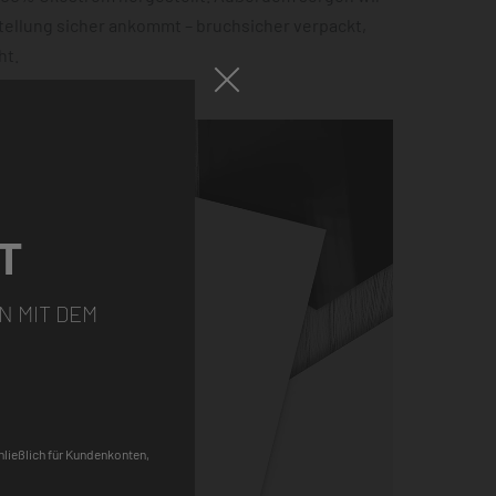
tellung sicher ankommt – bruchsicher verpackt,
ht.
T
N MIT DEM
chließlich für Kundenkonten,
Pinterest