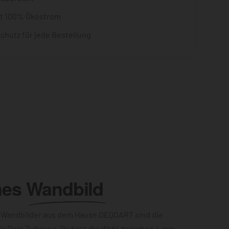
it 100% Ökostrom
chutz für jede Bestellung
hes
Wandbild
 Wandbilder aus dem Hause DEQOART sind die
ür Dein Zuhause. Du hast die Wahl zwischen 4 mm