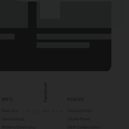
h
Colorful Muzi
Kulinarisches Lächeln
Facebook
ab
37,90
€
*
Fo
ge uns
l