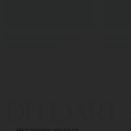
Henri Matisse
Exotische Wassersinfonie
St
ab
37,90
€
*