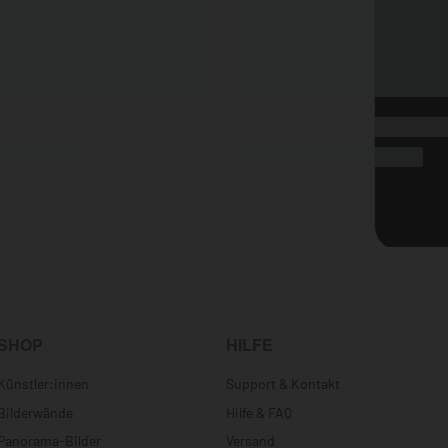
Botanical Muzi
Vincent van Gog
ilvolles Geheimnis
Sonnige Blüten
ab
37,90
€
ab
37,90
€
*
*