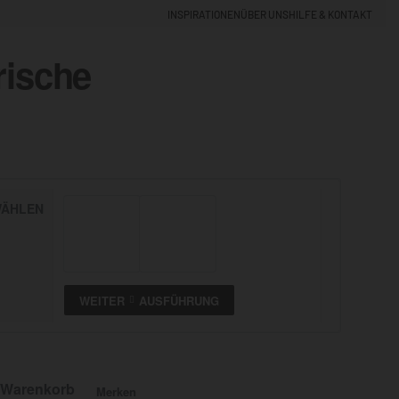
INSPIRATIONEN
ÜBER UNS
HILFE & KONTAKT
rische
EINLOGGEN
0
ÄHLEN
5% NEUKUNDEN-RABATT
ALLE
ANSEHEN
WEITER
AUSFÜHRUNG
 Warenkorb
Merken