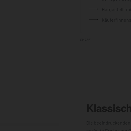
Hergestellt m
Käufer*innens
SHARE
Klassisc
Die beeindruckenden
perfekte Ergänzung f