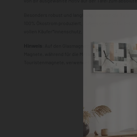
von dir ausgewählte Motiv auf der Tafel zum absolut
Besonders robust und langlebig, werden die Tafeln k
100% Ökostrom produziert. Zudem genießt Du bei je
vollen Käufer*innenschutz.
Hinweis
: Auf den Glasmagnettafeln haften nur star
Magnete, während für die Metalltafeln alle gängigen
Touristenmagnete, verwendet werden können.