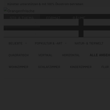
Künstler unterstützen & mit 100% Ökostrom betrieben
STIL & THEMA
FORMAT
RÄUME
KÜNSTLER:INNEN
BELIEBTE
POPKULTUR & -ART
NATUR- & TIERWELT
ALLE ANSE
QUADRATISCH
VERTIKAL
HORIZONTAL
WOHNZIMMER
SCHLAFZIMMER
KINDERZIMMER
FLUR