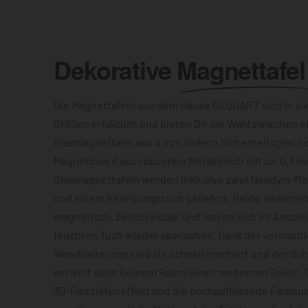
Dekorative
Magnettafel
Die Magnettafeln aus dem Hause DEQOART sind in vi
Größen erhältlich und bieten Dir die Wahl zwischen e
Glasmagnettafel aus 4 mm dickem Sicherheitsglas o
Magnetboard aus robustem Metallblech mit ca. 0,7 m
Glasmagnettafeln werden inklusive zwei Neodym-Mag
und einem Reinigungstuch geliefert. Beide Varianten
magnetisch, beschreibbar und lassen sich im Anschl
feuchten Tuch wieder abwischen. Dank der vormonti
Wandhalterung sind sie schnell montiert und der S
verleiht dann Deinem Raum einen modernen Touch. D
3D-Farbtiefeneffekt und die hochauflösende Farbqua