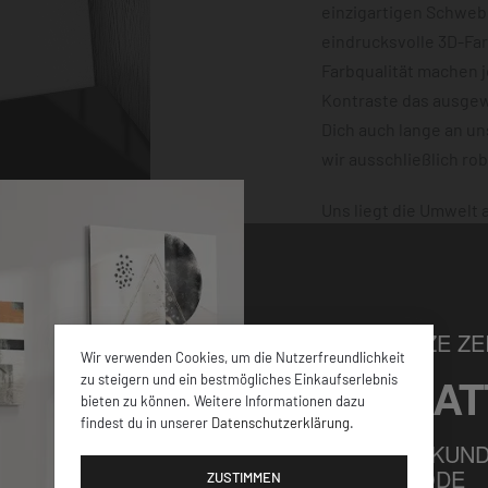
einzigartigen Schwebe
eindrucksvolle 3D-Fa
Farbqualität machen 
Kontraste das ausgewä
Dich auch lange an u
wir ausschließlich ro
Uns liegt die Umwelt
klimaneutral und mit
dafür, dass Deine Bes
damit nichts schiefge
NUR FÜR KURZE ZEI
Wir verwenden Cookies, um die Nutzerfreundlichkeit
5% RABAT
zu steigern und ein bestmögliches Einkaufserlebnis
bieten zu können. Weitere Informationen dazu
findest du in unserer
Datenschutzerklärung
.
elen verschiedenen
FÜR ALLE NEUKUND
GUTSCHEINCODE
iner
ZUSTIMMEN