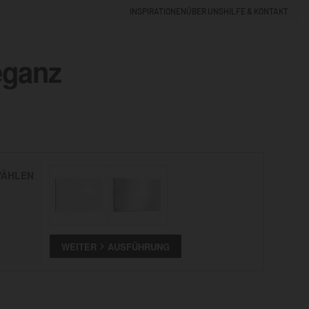
INSPIRATIONEN
ÜBER UNS
HILFE & KONTAKT
eganz
EINLOGGEN
0
5% NEUKUNDEN-RABATT
ÄHLEN
ALLE
ANSEHEN
WEITER
AUSFÜHRUNG