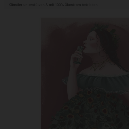
Künstler unterstützen & mit 100% Ökostrom betrieben
STIL & THEMA
FORMAT
RÄUME
KÜNSTLER:INNEN
BELIEBTE
POPKULTUR & -ART
NATUR- & TIERWELT
ALLE ANSE
QUADRATISCH
VERTIKAL
HORIZONTAL
WOHNZIMMER
SCHLAFZIMMER
KINDERZIMMER
FLUR