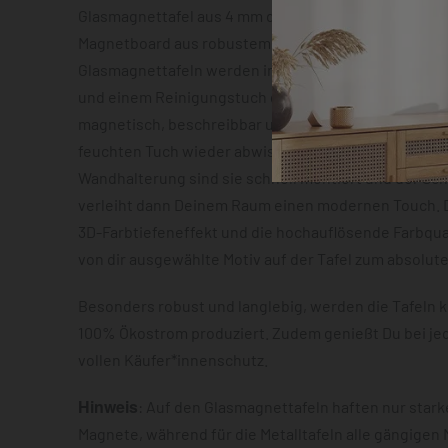
Glasmagnettafel aus 4 mm dickem Sicherheitsglas o
Magnetboard aus robustem Metallblech mit ca. 0,7 m
Glasmagnettafeln werden inklusive zwei Neodym-Mag
und einem Reinigungstuch geliefert. Beide Varianten
magnetisch, beschreibbar und lassen sich im Anschl
feuchten Tuch wieder abwischen. Dank der vormonti
Wandhalterung sind sie schnell montiert und der S
verleiht dann Deinem Raum einen modernen Touch. D
3D-Farbtiefeneffekt und die hochauflösende Farbqua
von dir ausgewählte Motiv auf der Tafel zum absolut
Besonders robust und langlebig, werden die Tafeln k
100% Ökostrom produziert. Zudem genießt Du bei je
vollen Käufer*innenschutz.
Hinweis
: Auf den Glasmagnettafeln haften nur star
Magnete, während für die Metalltafeln alle gängigen