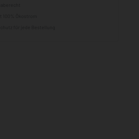
gaberecht
it 100% Ökostrom
chutz für jede Bestellung