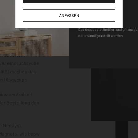
der einem
DEQOART5
m Stärke. Die
ANPASSEN
neten, einem Stift
 sind vollständig
Das Angebot ist limitiert und gilt auss
die erstmalig erstellt werden.
uss mit einem
erten
chwebeeffekt
er eindrucksvolle
lität machen das
en Hingucker.
limaneutral mit
der Bestellung den
ke Neodym-
 Magnete, wie bspw.