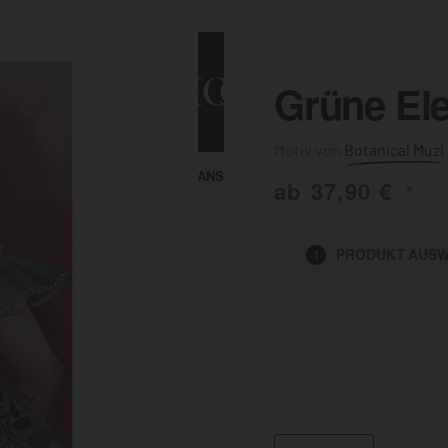
Grüne El
Botanical Muzi
ALLE ANSEHEN
KUNST & MALEREI
ab
37,90
€
*
HEN
PRODUKT
AUSW
1
BADEZIMMER
BÜRO
KÜCHE
AUSSENBEREICH