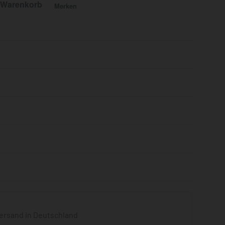
 Warenkorb
Merken
Bewertet mit
0
von 5
ersand in Deutschland