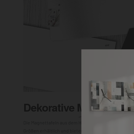
Dekorative
Magnettafel
Die Magnettafeln aus dem Hause DEQOART sind in vi
Größen erhältlich und bieten Dir die Wahl zwischen e