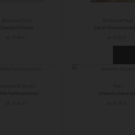
Botanical Muzi
Botanical Muzi
Orangenfrische
Zarter Rosenschi
ab
37,90
€
ab
37,90
€
*
*
Asimworld Studio
Mahi
lde Farbexplosion
Urbanes Aquari
ab
37,90
€
ab
37,90
€
*
*