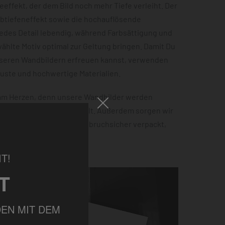
effekt, der dem Bild noch mehr Tiefe verleiht. Der
rbtiefeneffekt sowie die hochauflösende
jedes Detail lebendig, während Farbsättigung und
hlte Motiv optimal zur Geltung bringen. Damit Du
nseren Wandbildern erfreuen kannst, verwenden
buste und hochwertige Materialien.
 am Herzen, denn unsere Wandbilder werden
 100% Ökostrom hergestellt. Außerdem sorgen wir
tellung sicher ankommt – bruchsicher verpackt,
ht.
T!
T
EN MIT DEM