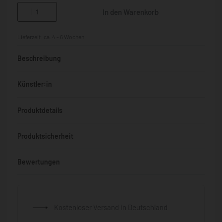
In den Warenkorb
Lieferzeit:
ca. 4 - 6 Wochen
Beschreibung
Künstler:in
Produktdetails
Produktsicherheit
Bewertungen
Bewertet mit
0
von 5
Kostenloser Versand in Deutschland