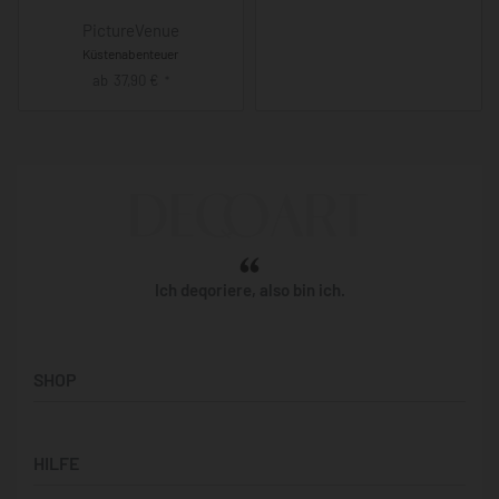
PictureVenue
Küstenabenteuer
ab
37,90
€
*
Ich deqoriere, also bin ich.
SHOP
Künstler:innen
HILFE
Bilderwände