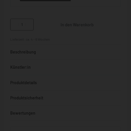
In den Warenkorb
Lieferzeit:
ca. 4 - 6 Wochen
Beschreibung
Künstler:in
Produktdetails
Produktsicherheit
Bewertungen
Bewertet mit
0
von 5