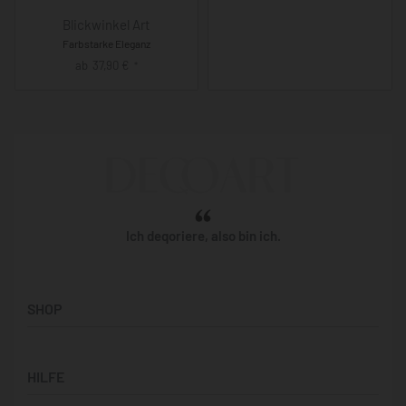
Blickwinkel Art
Farbstarke Eleganz
ab
37,90
€
*
Ich deqoriere, also bin ich.
SHOP
Künstler:innen
HILFE
Bilderwände