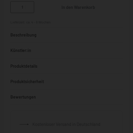
In den Warenkorb
Lieferzeit:
ca. 4 - 6 Wochen
Beschreibung
Künstler:in
Produktdetails
Produktsicherheit
Bewertungen
Bewertet mit
0
von 5
Kostenloser Versand in Deutschland