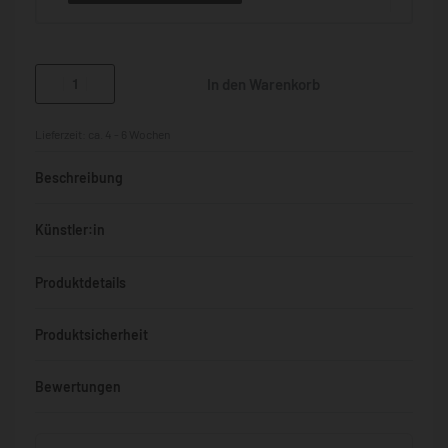
In den Warenkorb
Lieferzeit:
ca. 4 - 6 Wochen
Beschreibung
Künstler:in
Produktdetails
Produktsicherheit
Bewertungen
Bewertet mit
0
von 5