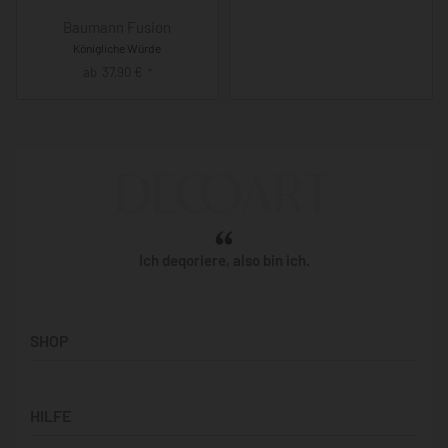
Baumann Fusion
Königliche Würde
ab
37,90
€
*
Ich deqoriere, also bin ich.
SHOP
Künstler:innen
HILFE
Bilderwände