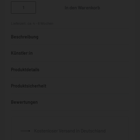
In den Warenkorb
Lieferzeit:
ca. 4 - 6 Wochen
Beschreibung
Künstler:in
Produktdetails
Produktsicherheit
Bewertungen
Bewertet mit
0
von 5
Kostenloser Versand in Deutschland