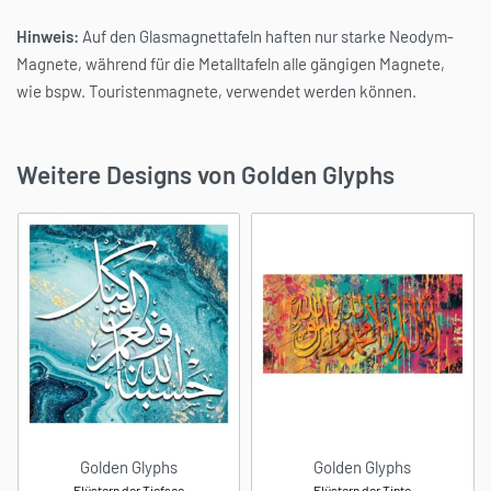
wie bspw. Touristenmagnete, verwendet werden können.
Weitere Designs von Golden Glyphs
Golden Glyphs
Golden Glyphs
Flüstern der Tiefsee
Flüstern der Tinte
ab
29,90
€
ab
32,90
€
*
*