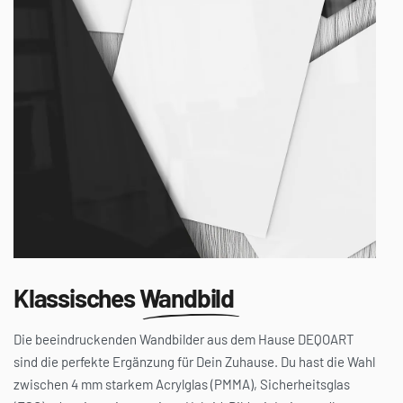
Klassisches
Wandbild
Die beeindruckenden Wandbilder aus dem Hause DEQOART
sind die perfekte Ergänzung für Dein Zuhause. Du hast die Wahl
zwischen 4 mm starkem Acrylglas (PMMA), Sicherheitsglas
(ESG) oder einem innovativen Hybrid-Bild mit Leinwandbezug.
Diese drei unterschiedlichen Varianten vereinen höchste
Qualität und Stil mit Deinem ausgewählten Motiv. Die Glasbilder