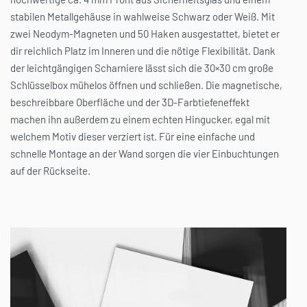
dir reichlich Platz im Inneren und die nötige Flexibilität. Dank
der leichtgängigen Scharniere lässt sich die 30×30 cm große
Das Angebot ist limitiert und gilt ausschließlich für Kundenkonten, die
Schlüsselbox mühelos öffnen und schließen. Die magnetische,
erstmalig erstellt werden.
beschreibbare Oberfläche und der 3D-Farbtiefeneffekt
machen ihn außerdem zu einem echten Hingucker, egal mit
welchem Motiv dieser verziert ist. Für eine einfache und
schnelle Montage an der Wand sorgen die vier Einbuchtungen
auf der Rückseite.