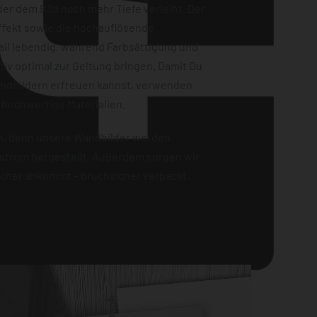
er dem Bild noch mehr Tiefe verleiht. Der
ffekt sowie die hochauflösende
ail lebendig, während Farbsättigung und
iv optimal zur Geltung bringen. Damit Du
andbildern erfreuen kannst, verwenden
 hochwertige Materialien.
en, denn unsere Wandbilder werden
strom hergestellt. Außerdem sorgen wir
sicher ankommt – bruchsicher verpackt,