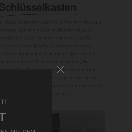
Schlüsselkasten
lkästen bestechen durch eine hochwertige ca. 4
eitsglas und einem stabilen Metallgehäuse in
der Weiß. Mit zwei Neodym-Magneten und 50
etet er dir reichlich Platz im Inneren und die
ank der leichtgängigen Scharniere lässt sich die
sselbox mühelos öffnen und schließen. Die
ibbare Oberfläche und der 3D-Farbtiefeneffekt
zu einem echten Hingucker, egal mit welchem
ist. Für eine einfache und schnelle Montage an der
 Einbuchtungen auf der Rückseite.
T!
T
EN MIT DEM