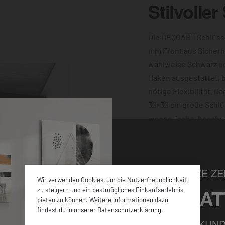
Stilvoller
Die DEQOART Schlüsse
mm Front aus Sicherh
wahlweise Schwarz o
Haken ausgestattet, bi
nötige Flexibilität. D
30×30 cm große Schlü
magnetische, beschre
machen ihn außerdem 
Motiv dieser verziert 
Wand sorgen die vier
NUR FÜR KURZE ZEI
Wir verwenden Cookies, um die Nutzerfreundlichkeit
5% RABAT
zu steigern und ein bestmögliches Einkaufserlebnis
bieten zu können. Weitere Informationen dazu
findest du in unserer
Datenschutzerklärung
.
FÜR ALLE NEUKUND