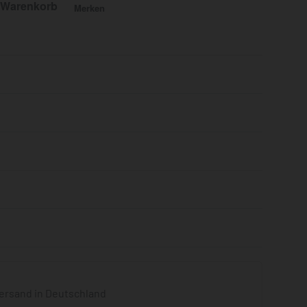
 Warenkorb
Merken
Bewertet mit
0
von 5
ersand in Deutschland