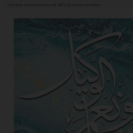
Künstler unterstützen & mit 100% Ökostrom betrieben
STIL & THEMA
FORMAT
RÄUME
KÜNSTLER:INNEN
BELIEBTE
POPKULTUR & -ART
NATUR- & TIERWELT
ALLE ANSE
QUADRATISCH
VERTIKAL
HORIZONTAL
WOHNZIMMER
SCHLAFZIMMER
KINDERZIMMER
FLUR