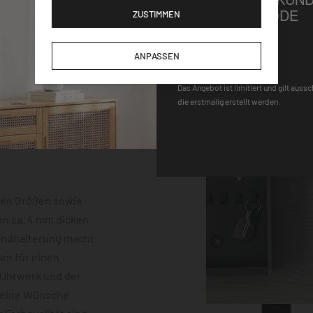
GUTSCHEINCODE
ZUSTIMMEN
DEQOART5
ANPASSEN
Das Angebot ist limitiert und gilt auss
die erstmalig erstellt werden.
hen Größen sowie
en ca. 4 mm dicken
Wandhalterung macht
gen für einen
-Uhrwerk und der
keine Wünsche