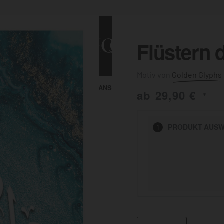
Flüstern 
Golden Glyphs
ALLE ANSEHEN
KUNST & MALEREI
ab
29,90
€
*
HEN
PRODUKT
AUSW
1
BADEZIMMER
BÜRO
KÜCHE
AUSSENBEREICH