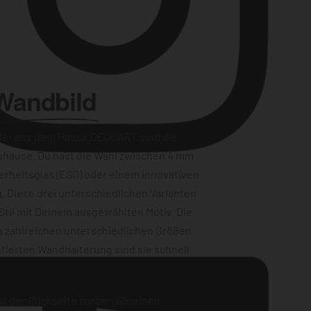
Wandbild
der aus dem Hause DEQOART sind die
uhause. Du hast die Wahl zwischen 4 mm
erheitsglas (ESG) oder einem innovativen
Instagram
. Diese drei unterschiedlichen Varianten
Stil mit Deinem ausgewählten Motiv. Die
n zahlreichen unterschiedlichen Größen
tierten Wandhalterung sind sie schnell
f der Rückseite sorgen für einen