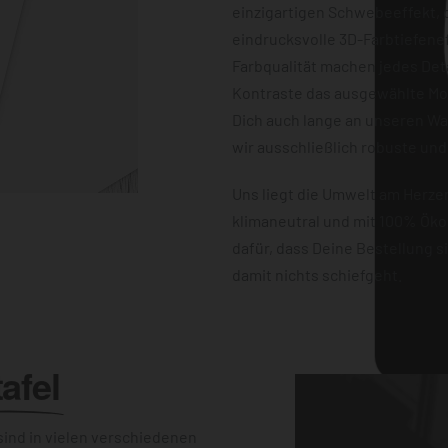
einzigartigen Schwebeeffekt, d
eindrucksvolle 3D-Farbtiefene
Farbqualität machen jedes Det
Kontraste das ausgewählte Mot
Dich auch lange an unseren W
wir ausschließlich robuste und
Uns liegt die Umwelt am Herz
klimaneutral und mit 100% Öko
dafür, dass Deine Bestellung 
damit nichts schiefgeht.
afel
ind in vielen verschiedenen