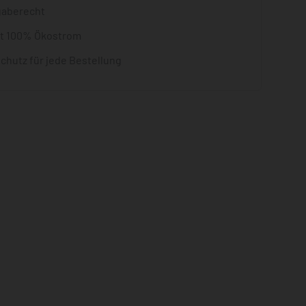
gaberecht
it 100% Ökostrom
chutz für jede Bestellung