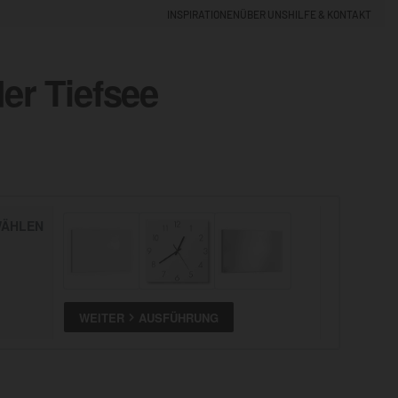
INSPIRATIONEN
ÜBER UNS
HILFE & KONTAKT
der Tiefsee
EINLOGGEN
0
5% NEUKUNDEN-RABATT
ÄHLEN
ALLE
ANSEHEN
WEITER
AUSFÜHRUNG