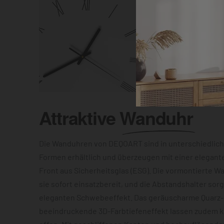
Attraktive
Wanduhr
Die Wanduhren von DEQOART sind in unterschiedlic
Formen erhältlich und überzeugen mit einer elegant
Front aus Sicherheitsglas (ESG). Die vormontierte 
sie sofort einsatzbereit, und die Abstandshalter sor
eleganten Schwebeeffekt. Das geräuscharme Quarz
beeindruckende 3D-Farbtiefeneffekt lassen zudem 