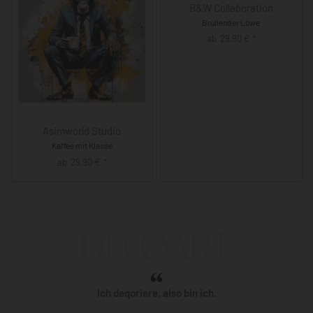
B&W Collaboration
Brüllender Löwe
ab
29,90
€
*
Asimworld Studio
Kaffee mit Klasse
ab
29,90
€
*
Ich deqoriere, also bin ich.