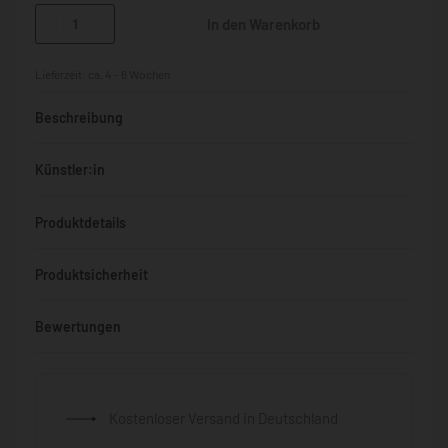
In den Warenkorb
Lieferzeit:
ca. 4 - 6 Wochen
Beschreibung
Künstler:in
Produktdetails
Produktsicherheit
Bewertungen
Bewertet mit
0
von 5
Kostenloser Versand in Deutschland