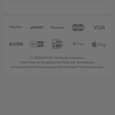
Widerrufbelehrung
Victoria Retro
Impressum
Caude Monet
AGB
B&W Collaboration
Asimworld Studio
Sophia Lisa Rodriguez
© DEQOART 2026. Alle Rechte vorbehalten.
*) Alle Preise inkl. der gesetzlichen MwSt. zzgl. Versandkosten.
Durchgestrichene Preise entsprechen dem bisherigen Preis in diesem Shop.