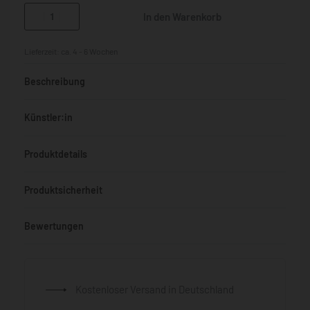
In den Warenkorb
Lieferzeit:
ca. 4 - 6 Wochen
Beschreibung
Künstler:in
Produktdetails
Produktsicherheit
Bewertungen
Bewertet mit
0
von 5
Kostenloser Versand in Deutschland