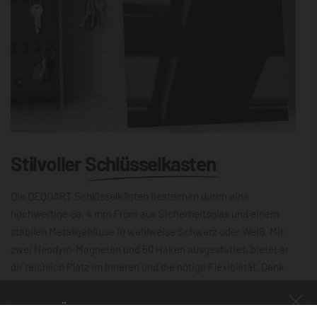
Stilvoller
Schlüsselkasten
Die DEQOART Schlüsselkästen bestechen durch eine
hochwertige ca. 4 mm Front aus Sicherheitsglas und einem
stabilen Metallgehäuse in wahlweise Schwarz oder Weiß. Mit
zwei Neodym-Magneten und 50 Haken ausgestattet, bietet er
dir reichlich Platz im Inneren und die nötige Flexibilität. Dank
der leichtgängigen Scharniere lässt sich die 30×30 cm große
Schlüsselbox mühelos öffnen und schließen. Die magnetische,
NUR FÜR KURZE ZEIT!