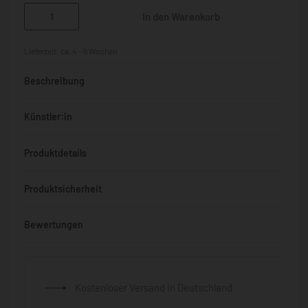
In den Warenkorb
Lieferzeit:
ca. 4 - 6 Wochen
Beschreibung
Künstler:in
Produktdetails
Produktsicherheit
Bewertungen
Bewertet mit
0
von 5
Kostenloser Versand in Deutschland