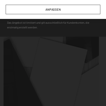
Hinweis
: Auf den Glasmagnettafeln haften nur starke Neodym-
ANPASSEN
DEQOART5
Magnete, während für die Metalltafeln alle gängigen Magnete,
wie bspw. Touristenmagnete, verwendet werden können.
Das Angebot ist limitiert und gilt ausschließlich für Kundenkonten, die
erstmalig erstellt werden.