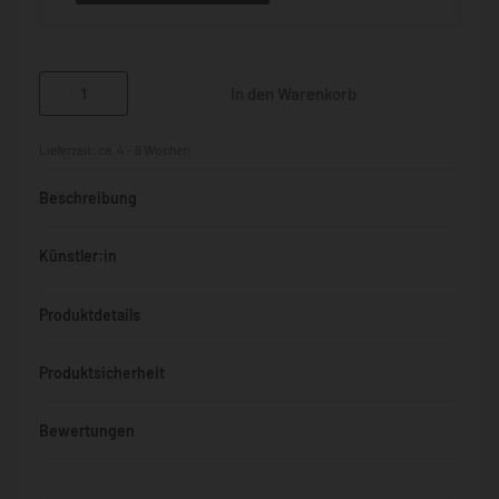
In den Warenkorb
Lieferzeit:
ca. 4 - 6 Wochen
Beschreibung
Künstler:in
Produktdetails
Produktsicherheit
Bewertungen
Bewertet mit
0
von 5