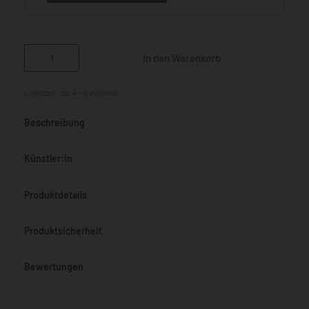
In den Warenkorb
Lieferzeit:
ca. 4 - 6 Wochen
Beschreibung
Künstler:in
Produktdetails
Produktsicherheit
Bewertungen
Bewertet mit
0
von 5