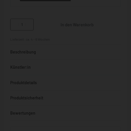
In den Warenkorb
Lieferzeit:
ca. 4 - 6 Wochen
Beschreibung
Künstler:in
Produktdetails
Produktsicherheit
Bewertungen
Bewertet mit
0
von 5