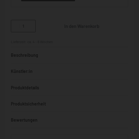
In den Warenkorb
Lieferzeit:
ca. 4 - 6 Wochen
Beschreibung
Künstler:in
Produktdetails
Produktsicherheit
Bewertungen
Bewertet mit
0
von 5