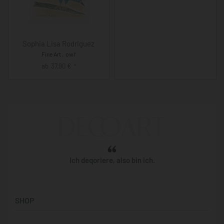
Sophia Lisa Rodriguez
Fine Art ‚owl‘
ab
37,90
€
*
Ich deqoriere, also bin ich.
SHOP