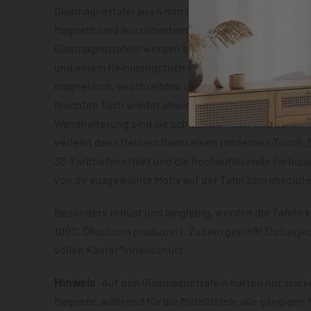
Glasmagnettafel aus 4 mm dickem Sicherheitsglas o
Magnetboard aus robustem Metallblech mit ca. 0,7 m
Glasmagnettafeln werden inklusive zwei Neodym-Mag
und einem Reinigungstuch geliefert. Beide Varianten
magnetisch, beschreibbar und lassen sich im Anschl
feuchten Tuch wieder abwischen. Dank der vormonti
Wandhalterung sind sie schnell montiert und der S
verleiht dann Deinem Raum einen modernen Touch. D
3D-Farbtiefeneffekt und die hochauflösende Farbqua
von dir ausgewählte Motiv auf der Tafel zum absolut
Besonders robust und langlebig, werden die Tafeln k
100% Ökostrom produziert. Zudem genießt Du bei je
vollen Käufer*innenschutz.
Hinweis
: Auf den Glasmagnettafeln haften nur star
Magnete, während für die Metalltafeln alle gängigen