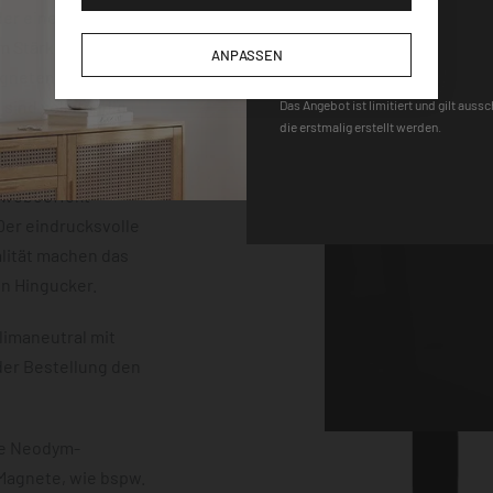
der einem
DEQOART5
m Stärke. Die
ANPASSEN
neten, einem Stift
 sind vollständig
Das Angebot ist limitiert und gilt auss
die erstmalig erstellt werden.
uss mit einem
erten
chwebeeffekt
er eindrucksvolle
lität machen das
en Hingucker.
limaneutral mit
der Bestellung den
ke Neodym-
 Magnete, wie bspw.