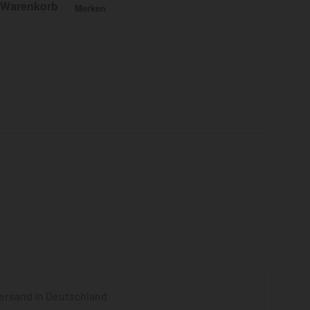
 Warenkorb
Merken
Bewertet mit
0
von 5
ersand in Deutschland