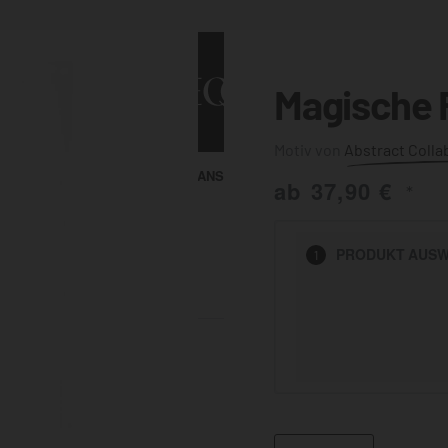
Magische 
Abstract Colla
ALLE ANSEHEN
KUNST & MALEREI
ab
37,90
€
*
HEN
PRODUKT
AUSW
1
BADEZIMMER
BÜRO
KÜCHE
AUSSENBEREICH