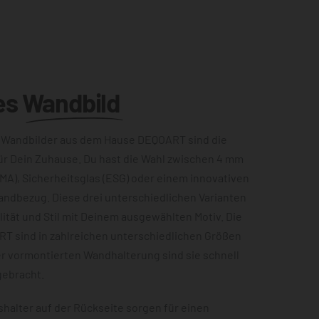
es
Wandbild
 Wandbilder aus dem Hause DEQOART sind die
ür Dein Zuhause. Du hast die Wahl zwischen 4 mm
MA), Sicherheitsglas (ESG) oder einem innovativen
andbezug. Diese drei unterschiedlichen Varianten
ität und Stil mit Deinem ausgewählten Motiv. Die
RT sind in zahlreichen unterschiedlichen Größen
er vormontierten Wandhalterung sind sie schnell
gebracht.
halter auf der Rückseite sorgen für einen