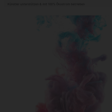
Künstler unterstützen & mit 100% Ökostrom betrieben
STIL & THEMA
FORMAT
RÄUME
KÜNSTLER:INNEN
BELIEBTE
POPKULTUR & -ART
NATUR- & TIERWELT
ALLE ANSE
QUADRATISCH
VERTIKAL
HORIZONTAL
WOHNZIMMER
SCHLAFZIMMER
KINDERZIMMER
FLUR