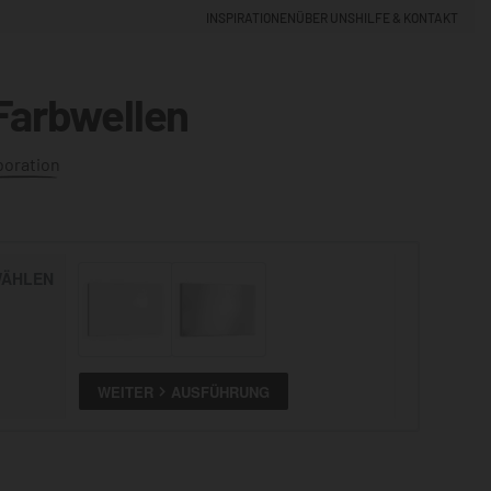
INSPIRATIONEN
ÜBER UNS
HILFE & KONTAKT
Farbwellen
EINLOGGEN
0
boration
5% NEUKUNDEN-RABATT
ÄHLEN
ALLE
ANSEHEN
WEITER
AUSFÜHRUNG