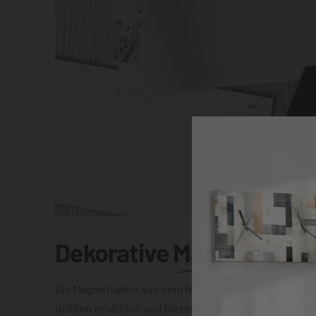
Dekorative
Magnettafel
Die Magnettafeln aus dem Hause DEQOART sind in vi
Größen erhältlich und bieten Dir die Wahl zwischen e