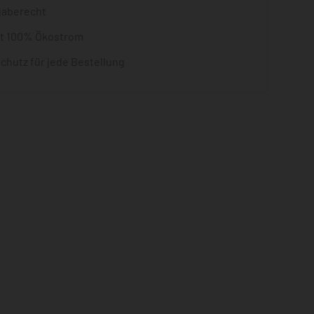
gaberecht
it 100% Ökostrom
chutz für jede Bestellung