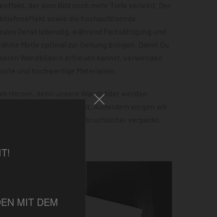
effekt, der dem Bild noch mehr Tiefe verleiht. Der
rbtiefeneffekt sowie die hochauflösende
jedes Detail lebendig, während Farbsättigung und
hlte Motiv optimal zur Geltung bringen. Damit Du
nseren Wandbildern erfreuen kannst, verwenden
buste und hochwertige Materialien.
 am Herzen, denn unsere Wandbilder werden
 100% Ökostrom hergestellt. Außerdem sorgen wir
tellung sicher ankommt – bruchsicher verpackt,
ht.
T!
EN MIT DEM