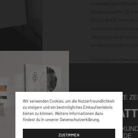
einzigartigen Schwebe
eindrucksvolle 3D-Fa
Farbqualität machen 
Kontraste das ausgewä
Dich auch lange an u
wir ausschließlich ro
Uns liegt die Umwelt
klimaneutral und mit
dafür, dass Deine Bes
damit nichts schiefge
NUR FÜR KURZE ZEI
Wir verwenden Cookies, um die Nutzerfreundlichkeit
zu steigern und ein bestmögliches Einkaufserlebnis
5% RABATT
bieten zu können. Weitere Informationen dazu
findest du in unserer
Datenschutzerklärung
.
elen verschiedenen
FÜR ALLE NEUKUND
GUTSCHEINCODE
iner
ZUSTIMMEN