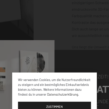
einzigartigen Schwebe
eindrucksvolle 3D-Fa
Farbqualität machen 
Kontraste das ausgewä
Dich auch lange an u
wir ausschließlich ro
Uns liegt die Umwelt
klimaneutral und mit
dafür, dass Deine Bes
damit nichts schiefge
NUR FÜR KURZE ZEIT!
Wir verwenden Cookies, um die Nutzerfreundlichkeit
5% RABAT
zu steigern und ein bestmögliches Einkaufserlebnis
bieten zu können. Weitere Informationen dazu
findest du in unserer
Datenschutzerklärung
.
elen verschiedenen
FÜR ALLE NEUKUNDE
GUTSCHEINCODE
iner
ZUSTIMMEN