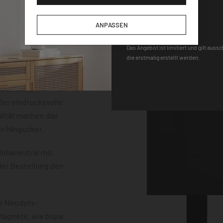
der einem
DEQOART5
m Stärke. Die
ANPASSEN
neten, einem Stift
 sind vollständig
Das Angebot ist limitiert und gilt auss
die erstmalig erstellt werden.
uss mit einem
erten
chwebeeffekt
er eindrucksvolle
lität machen das
en Hingucker.
limaneutral mit
der Bestellung den
ke Neodym-
 Magnete, wie bspw.