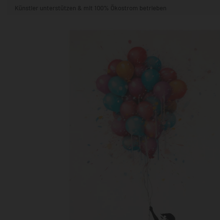
Künstler unterstützen & mit 100% Ökostrom betrieben
STIL & THEMA
FORMAT
RÄUME
KÜNSTLER:INNEN
BELIEBTE
POPKULTUR & -ART
NATUR- & TIERWELT
ALLE ANSE
QUADRATISCH
VERTIKAL
HORIZONTAL
WOHNZIMMER
SCHLAFZIMMER
KINDERZIMMER
FLUR