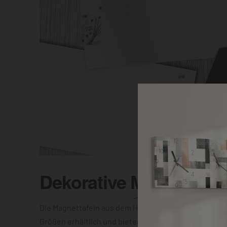
Dekorative
Magnettafel
Die Magnettafeln aus dem Hause DEQOART sind in vi
Größen erhältlich und bieten Dir die Wahl zwischen e