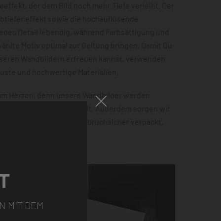
effekt, der dem Bild noch mehr Tiefe verleiht. Der
rbtiefeneffekt sowie die hochauflösende
jedes Detail lebendig, während Farbsättigung und
hlte Motiv optimal zur Geltung bringen. Damit Du
nseren Wandbildern erfreuen kannst, verwenden
buste und hochwertige Materialien.
 am Herzen, denn unsere Wandbilder werden
 100% Ökostrom hergestellt. Außerdem sorgen wir
tellung sicher ankommt – bruchsicher verpackt,
ht.
T
N MIT DEM