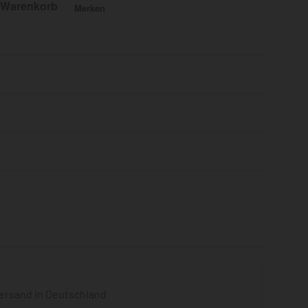
 Warenkorb
Merken
Bewertet mit
0
von 5
ersand in Deutschland