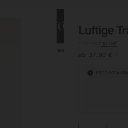
Luftige T
Mia Urban
ALLE ANSEHEN
KUNST & MALEREI
ab
37,90
€
*
HEN
PRODUKT
AUSW
1
BADEZIMMER
BÜRO
KÜCHE
AUSSENBEREICH