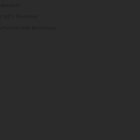
gaberecht
it 100% Ökostrom
chutz für jede Bestellung