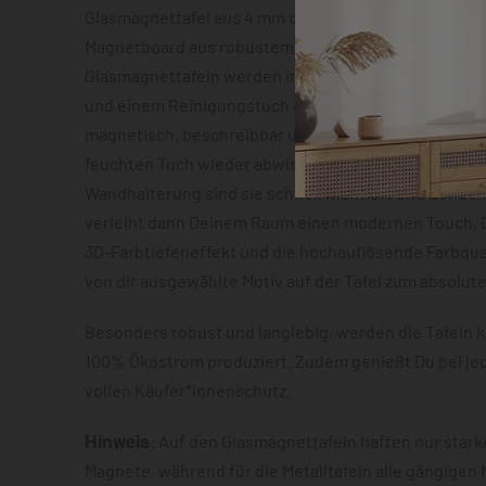
Glasmagnettafel aus 4 mm dickem Sicherheitsglas o
Magnetboard aus robustem Metallblech mit ca. 0,7 m
Glasmagnettafeln werden inklusive zwei Neodym-Mag
und einem Reinigungstuch geliefert. Beide Varianten
magnetisch, beschreibbar und lassen sich im Anschl
feuchten Tuch wieder abwischen. Dank der vormonti
Wandhalterung sind sie schnell montiert und der S
verleiht dann Deinem Raum einen modernen Touch. D
3D-Farbtiefeneffekt und die hochauflösende Farbqua
von dir ausgewählte Motiv auf der Tafel zum absolut
Besonders robust und langlebig, werden die Tafeln k
100% Ökostrom produziert. Zudem genießt Du bei je
vollen Käufer*innenschutz.
Hinweis
: Auf den Glasmagnettafeln haften nur star
Magnete, während für die Metalltafeln alle gängigen