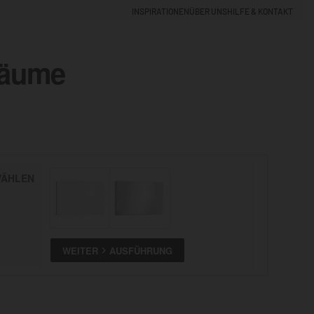
INSPIRATIONEN
ÜBER UNS
HILFE & KONTAKT
räume
EINLOGGEN
0
5% NEUKUNDEN-RABATT
ÄHLEN
ALLE
ANSEHEN
WEITER
AUSFÜHRUNG