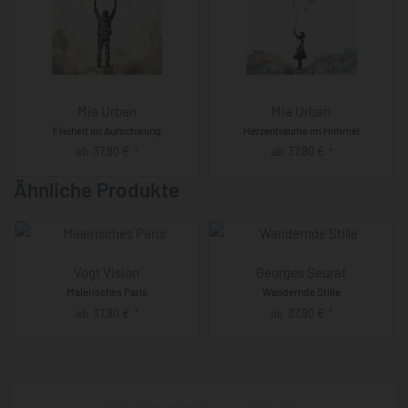
Mia Urban
Mia Urban
Freiheit im Aufschwung
Herzenträume im Himmel
ab
37,90
€
ab
37,90
€
*
*
Ähnliche Produkte
Vogt Vision
Georges Seurat
Malerisches Paris
Wandernde Stille
ab
37,90
€
ab
37,90
€
*
*