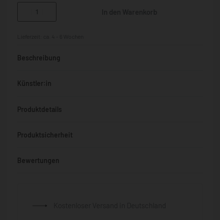
In den Warenkorb
Lieferzeit:
ca. 4 - 6 Wochen
Beschreibung
Künstler:in
Produktdetails
Produktsicherheit
Bewertungen
Bewertet mit
0
von 5
Kostenloser Versand in Deutschland