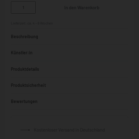
In den Warenkorb
Lieferzeit:
ca. 4 - 6 Wochen
Beschreibung
Künstler:in
Produktdetails
Produktsicherheit
Bewertungen
Bewertet mit
0
von 5
Kostenloser Versand in Deutschland