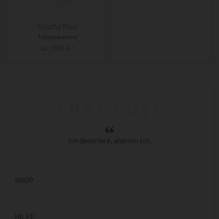
Colorful Muzi
Tintenträumerei
ab
37,90
€
*
Ich deqoriere, also bin ich.
SHOP
Künstler:innen
HILFE