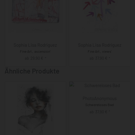
Sophia Lisa Rodriguez
Sophia Lisa Rodriguez
Fine Art ‚ascension‘
Fine Art ‚views‘
ab
29,90
€
ab
37,90
€
*
*
Ähnliche Produkte
PhotoAnonymous
Schwereloses Bad
ab
37,90
€
*