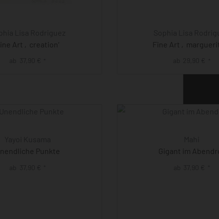
phia Lisa Rodriguez
Sophia Lisa Rodrig
ine Art ‚creation‘
Fine Art ‚marguerit
ab
37,90
€
ab
29,90
€
*
*
Yayoi Kusama
Mahi
nendliche Punkte
Gigant im Abendr
ab
37,90
€
ab
37,90
€
*
*