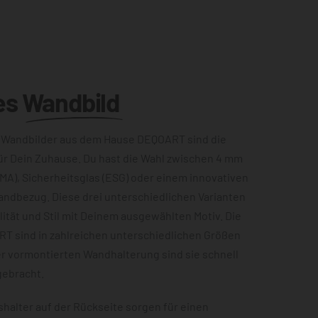
es
Wandbild
 Wandbilder aus dem Hause DEQOART sind die
ür Dein Zuhause. Du hast die Wahl zwischen 4 mm
MA), Sicherheitsglas (ESG) oder einem innovativen
andbezug. Diese drei unterschiedlichen Varianten
ität und Stil mit Deinem ausgewählten Motiv. Die
RT sind in zahlreichen unterschiedlichen Größen
er vormontierten Wandhalterung sind sie schnell
gebracht.
halter auf der Rückseite sorgen für einen