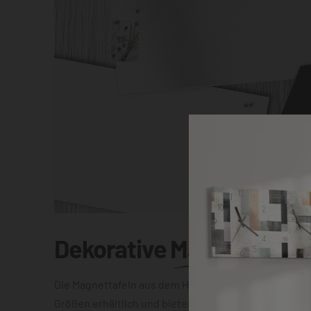
Dekorative
Magnettafel
Die Magnettafeln aus dem Hause DEQOART sind in vi
Größen erhältlich und bieten Dir die Wahl zwischen e