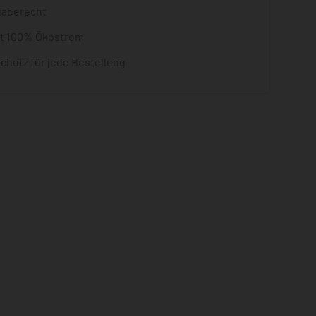
gaberecht
it 100% Ökostrom
chutz für jede Bestellung