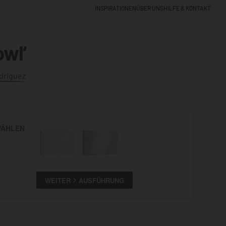
INSPIRATIONEN
ÜBER UNS
HILFE & KONTAKT
owl‘
EINLOGGEN
0
driguez
5% NEUKUNDEN-RABATT
ÄHLEN
ALLE
ANSEHEN
WEITER
AUSFÜHRUNG