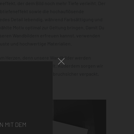
effekt, der dem Bild noch mehr Tiefe verleiht. Der
rbtiefeneffekt sowie die hochauflösende
jedes Detail lebendig, während Farbsättigung und
hlte Motiv optimal zur Geltung bringen. Damit Du
nseren Wandbildern erfreuen kannst, verwenden
buste und hochwertige Materialien.
 am Herzen, denn unsere Wandbilder werden
 100% Ökostrom hergestellt. Außerdem sorgen wir
tellung sicher ankommt – bruchsicher verpackt,
ht.
N MIT DEM