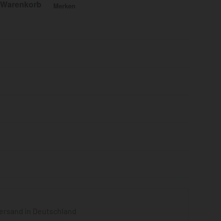
 Warenkorb
Merken
Bewertet mit
0
von 5
ersand in Deutschland