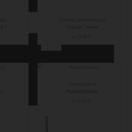
uez
Sophia Lisa Rodriguez
e 1‘
Fine Art ‚views‘
ab
37,90
€
*
Maximus Arts
ot
Meeresflüstern
ab
37,90
€
*
Facebook