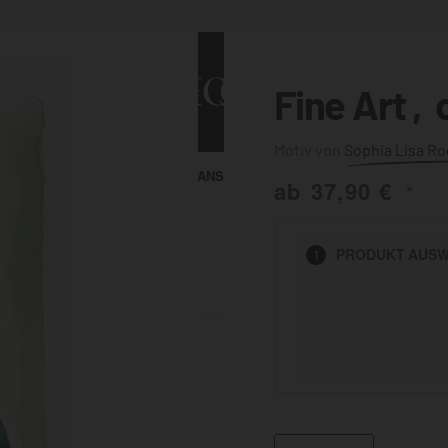
Fine Art ‚
Sophia Lisa Ro
ALLE ANSEHEN
KUNST & MALEREI
ab
37,90
€
*
HEN
PRODUKT
AUSW
1
BADEZIMMER
BÜRO
KÜCHE
AUSSENBEREICH