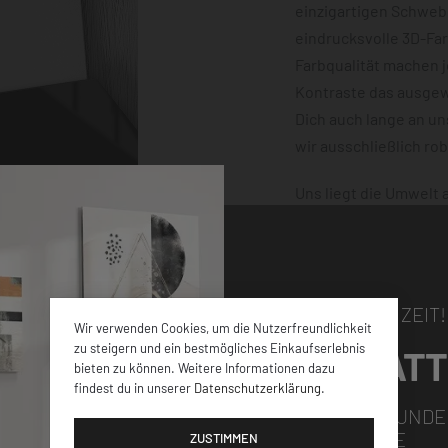
einzigartigen Schwebe
eindrucksvolle 3D-Fa
Farbqualität machen 
Kontraste das ausgewä
Dich auch lange an u
wir ausschließlich ro
Uns liegt die Umwelt
klimaneutral und mit
dafür, dass Deine Bes
damit nichts schiefge
NUR FÜR KURZE ZEIT!
Wir verwenden Cookies, um die Nutzerfreundlichkeit
zu steigern und ein bestmögliches Einkaufserlebnis
5% RABATT
bieten zu können. Weitere Informationen dazu
findest du in unserer
Datenschutzerklärung
.
elen verschiedenen
FÜR ALLE NEUKUNDE
GUTSCHEINCODE
iner
ZUSTIMMEN