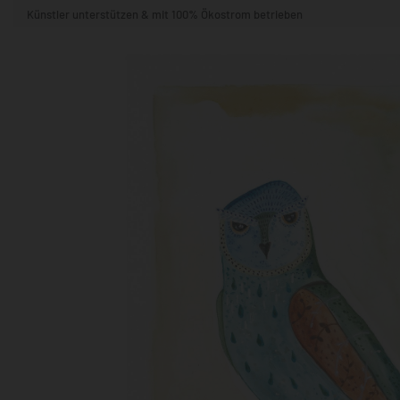
Künstler unterstützen & mit 100% Ökostrom betrieben
STIL & THEMA
FORMAT
RÄUME
KÜNSTLER:INNEN
BELIEBTE
POPKULTUR & -ART
NATUR- & TIERWELT
ALLE ANSE
QUADRATISCH
VERTIKAL
HORIZONTAL
WOHNZIMMER
SCHLAFZIMMER
KINDERZIMMER
FLUR