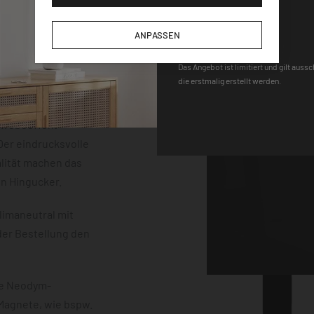
der einem
DEQOART5
m Stärke. Die
ANPASSEN
neten, einem Stift
 sind vollständig
Das Angebot ist limitiert und gilt auss
die erstmalig erstellt werden.
uss mit einem
erten
chwebeeffekt
er eindrucksvolle
lität machen das
en Hingucker.
limaneutral mit
der Bestellung den
ke Neodym-
 Magnete, wie bspw.