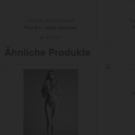
Sophia Lisa Rodriguez
So
Fine Art ‚magic blossom‘
F
ab
37,90
€
*
Ähnliche Produkte
U