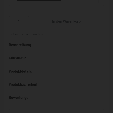
In den Warenkorb
Lieferzeit:
ca. 4 - 6 Wochen
Beschreibung
Künstler:in
Produktdetails
Produktsicherheit
Bewertungen
Bewertet mit
0
von 5