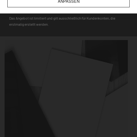
ANPASSEN
DEQOART5
Hinweis
: Auf den Glasmagnettafeln haften nur starke Neodym-
Magnete, während für die Metalltafeln alle gängigen Magnete,
Das Angebot ist limitiert und gilt ausschließlich für Kundenkonten, die
wie bspw. Touristenmagnete, verwendet werden können.
erstmalig erstellt werden.