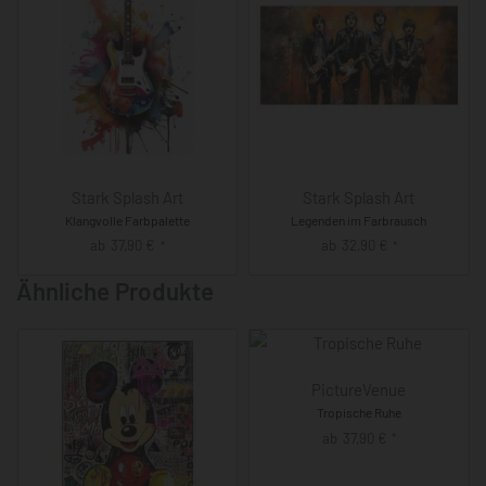
Stark Splash Art
Stark Splash Art
Klangvolle Farbpalette
Legenden im Farbrausch
ab
37,90
€
ab
32,90
€
*
*
Ähnliche Produkte
PictureVenue
Tropische Ruhe
ab
37,90
€
*