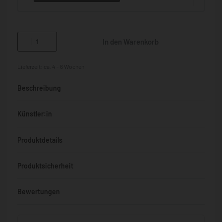
In den Warenkorb
Lieferzeit:
ca. 4 - 6 Wochen
Beschreibung
Künstler:in
Produktdetails
Produktsicherheit
Bewertungen
Bewertet mit
0
von 5