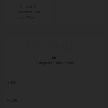
Hassan M.
Vergängliche Kunst
ab
37,90
€
*
Ich deqoriere, also bin ich.
SHOP
Künstler:innen
HILFE
Bilderwände