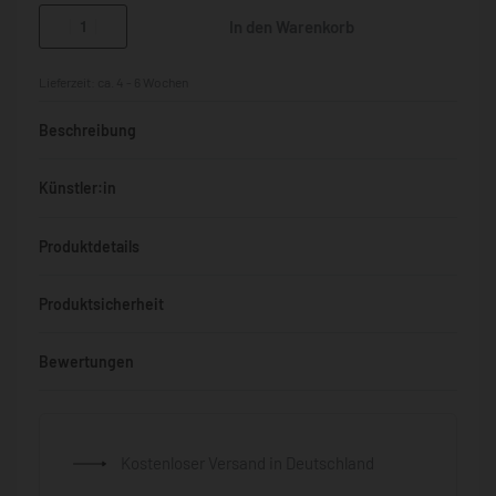
In den Warenkorb
Lieferzeit:
ca. 4 - 6 Wochen
Beschreibung
Künstler:in
Produktdetails
Produktsicherheit
Bewertungen
Bewertet mit
0
von 5
Kostenloser Versand in Deutschland