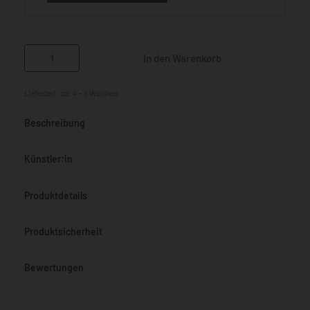
In den Warenkorb
Lieferzeit:
ca. 4 - 6 Wochen
Beschreibung
Künstler:in
Produktdetails
Produktsicherheit
Bewertungen
Bewertet mit
0
von 5