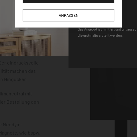
der einem
DEQOART5
m Stärke. Die
ANPASSEN
neten, einem Stift
 sind vollständig
Das Angebot ist limitiert und gilt auss
die erstmalig erstellt werden.
uss mit einem
erten
chwebeeffekt
er eindrucksvolle
lität machen das
en Hingucker.
limaneutral mit
der Bestellung den
ke Neodym-
 Magnete, wie bspw.