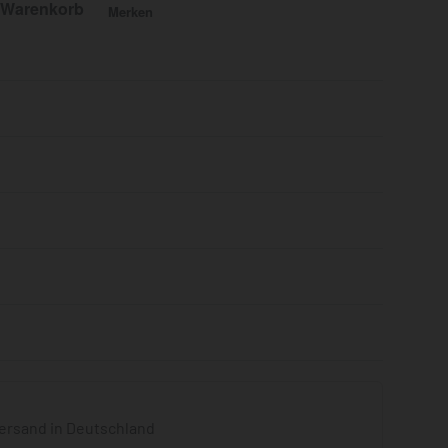
 Warenkorb
Merken
Bewertet mit
0
von 5
ersand in Deutschland