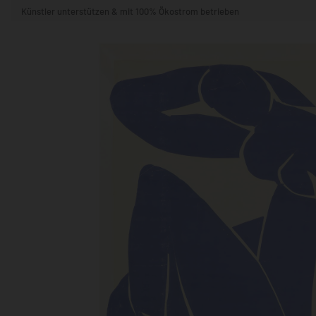
Künstler unterstützen & mit 100% Ökostrom betrieben
STIL & THEMA
FORMAT
RÄUME
KÜNSTLER:INNEN
BELIEBTE
POPKULTUR & -ART
NATUR- & TIERWELT
ALLE ANSE
QUADRATISCH
VERTIKAL
HORIZONTAL
WOHNZIMMER
SCHLAFZIMMER
KINDERZIMMER
FLUR