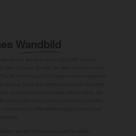
hes
Wandbild
 Wandbilder aus dem Hause DEQOART sind die
ür Dein Zuhause. Du hast die Wahl zwischen 4 mm
MA), Sicherheitsglas (ESG) oder einem innovativen
andbezug. Diese drei unterschiedlichen Varianten
ität und Stil mit Deinem ausgewählten Motiv. Die
RT sind in zahlreichen unterschiedlichen Größen
er vormontierten Wandhalterung sind sie schnell
gebracht.
halter auf der Rückseite sorgen für einen