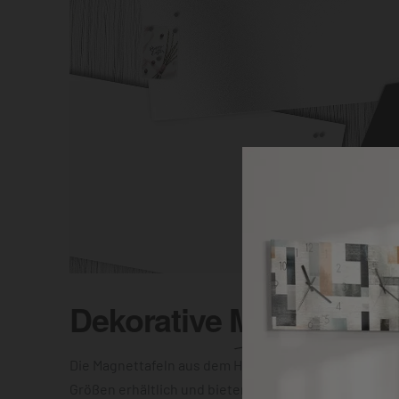
Dekorative
Magnettafel
Die Magnettafeln aus dem Hause DEQOART sind in vi
Größen erhältlich und bieten Dir die Wahl zwischen e