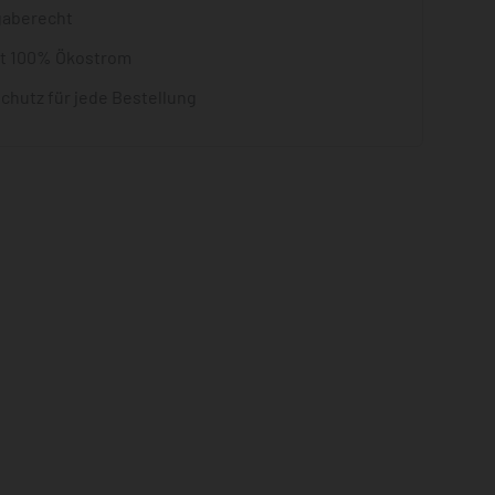
gaberecht
it 100% Ökostrom
chutz für jede Bestellung