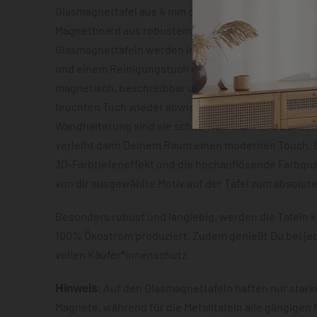
Glasmagnettafel aus 4 mm dickem Sicherheitsglas o
Magnetboard aus robustem Metallblech mit ca. 0,7 m
Glasmagnettafeln werden inklusive zwei Neodym-Mag
und einem Reinigungstuch geliefert. Beide Varianten
magnetisch, beschreibbar und lassen sich im Anschl
feuchten Tuch wieder abwischen. Dank der vormonti
Wandhalterung sind sie schnell montiert und der S
verleiht dann Deinem Raum einen modernen Touch. D
3D-Farbtiefeneffekt und die hochauflösende Farbqua
von dir ausgewählte Motiv auf der Tafel zum absolut
Besonders robust und langlebig, werden die Tafeln k
100% Ökostrom produziert. Zudem genießt Du bei je
vollen Käufer*innenschutz.
Hinweis
: Auf den Glasmagnettafeln haften nur star
Magnete, während für die Metalltafeln alle gängigen