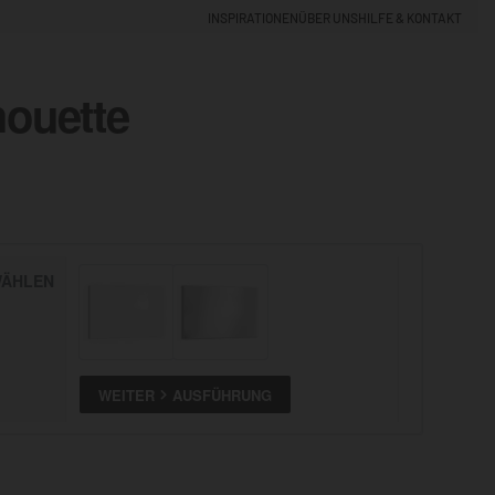
INSPIRATIONEN
ÜBER UNS
HILFE & KONTAKT
houette
EINLOGGEN
0
5% NEUKUNDEN-RABATT
ÄHLEN
ALLE
ANSEHEN
WEITER
AUSFÜHRUNG