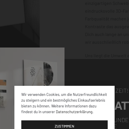
einzigartigen Schwebe
eindrucksvolle 3D-Fa
Farbqualität machen 
Kontraste das ausgewä
Dich auch lange an u
wir ausschließlich ro
Uns liegt die Umwelt
klimaneutral und mit
dafür, dass Deine Bes
damit nichts schiefge
NUR FÜR KURZE ZEIT!
Wir verwenden Cookies, um die Nutzerfreundlichkeit
5% RABAT
zu steigern und ein bestmögliches Einkaufserlebnis
bieten zu können. Weitere Informationen dazu
findest du in unserer
Datenschutzerklärung
.
elen verschiedenen
FÜR ALLE NEUKUNDE
GUTSCHEINCODE
iner
ZUSTIMMEN