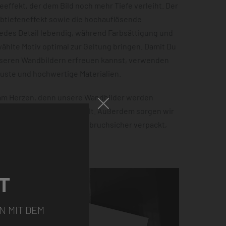
effekt, der dem Bild noch mehr Tiefe verleiht. Der
rbtiefeneffekt sowie die hochauflösende
jedes Detail lebendig, während Farbsättigung und
hlte Motiv optimal zur Geltung bringen. Damit Du
nseren Wandbildern erfreuen kannst, verwenden
buste und hochwertige Materialien.
 am Herzen, denn unsere Wandbilder werden
 100% Ökostrom hergestellt. Außerdem sorgen wir
tellung sicher ankommt – bruchsicher verpackt,
ht.
T
N MIT DEM