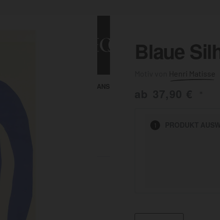
Blaue Sil
Henri Matisse
ALLE ANSEHEN
KUNST & MALEREI
ab
37,90
€
*
HEN
PRODUKT
AUSW
1
BADEZIMMER
BÜRO
KÜCHE
AUSSENBEREICH