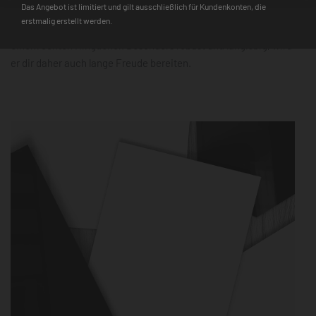
Das Angebot ist limitiert und gilt ausschließlich für Kundenkonten, die
zudem schnell einsatzbereit. Der 3D-Farbtiefeneffekt und die
erstmalig erstellt werden.
hochauflösende Farbqualität machen ihn mit jedem Design zu
einem echten Hingucker. Besonders robust und langlebig, wird
er dir daher auch lange Freude bereiten.