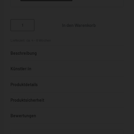
In den Warenkorb
Lieferzeit:
ca. 4 - 6 Wochen
Beschreibung
Künstler:in
Produktdetails
Produktsicherheit
Bewertungen
Bewertet mit
0
von 5