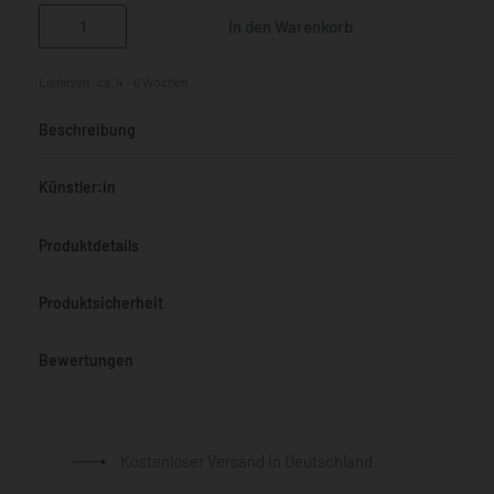
In den Warenkorb
Lieferzeit:
ca. 4 - 6 Wochen
Beschreibung
Künstler:in
Produktdetails
Produktsicherheit
Bewertungen
Bewertet mit
0
von 5
Kostenloser Versand in Deutschland