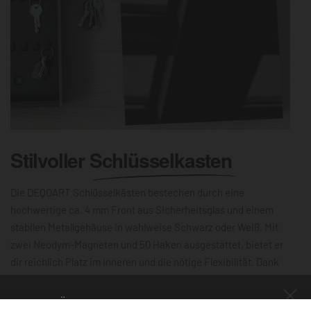
Stilvoller
Schlüsselkasten
Die DEQOART Schlüsselkästen bestechen durch eine
hochwertige ca. 4 mm Front aus Sicherheitsglas und einem
stabilen Metallgehäuse in wahlweise Schwarz oder Weiß. Mit
zwei Neodym-Magneten und 50 Haken ausgestattet, bietet er
dir reichlich Platz im Inneren und die nötige Flexibilität. Dank
der leichtgängigen Scharniere lässt sich die 30×30 cm große
Schlüsselbox mühelos öffnen und schließen. Die magnetische,
NUR FÜR KURZE ZEIT!