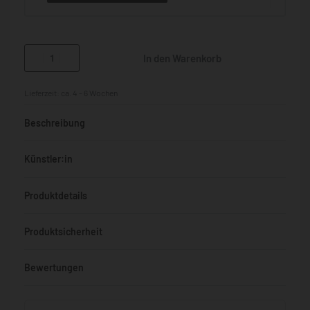
In den Warenkorb
Lieferzeit:
ca. 4 - 6 Wochen
Beschreibung
Künstler:in
Produktdetails
Produktsicherheit
Bewertungen
Bewertet mit
0
von 5