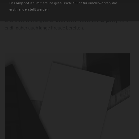
Das Angebot ist limitiert und gilt ausschließlich für Kundenkonten, die
zudem schnell einsatzbereit. Der 3D-Farbtiefeneffekt und die
erstmalig erstellt werden.
hochauflösende Farbqualität machen ihn mit jedem Design zu
einem echten Hingucker. Besonders robust und langlebig, wird
er dir daher auch lange Freude bereiten.