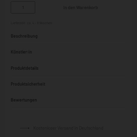
In den Warenkorb
Lieferzeit:
ca. 4 - 6 Wochen
Beschreibung
Künstler:in
Produktdetails
Produktsicherheit
Bewertungen
Bewertet mit
0
von 5
Kostenloser Versand in Deutschland