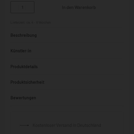
In den Warenkorb
Lieferzeit:
ca. 4 - 6 Wochen
Beschreibung
Künstler:in
Produktdetails
Produktsicherheit
Bewertungen
Bewertet mit
0
von 5
Kostenloser Versand in Deutschland