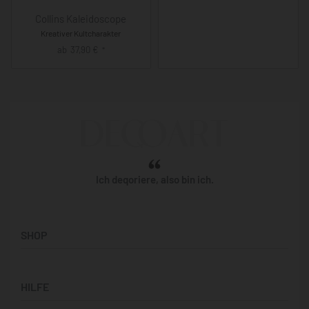
Collins Kaleidoscope
Kreativer Kultcharakter
ab
37,90
€
*
Ich deqoriere, also bin ich.
SHOP
Künstler:innen
HILFE
Bilderwände