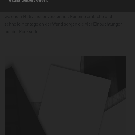
beschreibbare Oberfläche und der 3D-Farbtiefeneffekt
machen ihn außerdem zu einem echten Hingucker, egal mit
welchem Motiv dieser verziert ist. Für eine einfache und
schnelle Montage an der Wand sorgen die vier Einbuchtungen
auf der Rückseite.