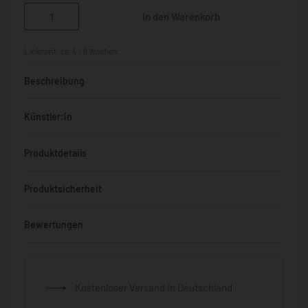
In den Warenkorb
Lieferzeit:
ca. 4 - 6 Wochen
Beschreibung
Künstler:in
Produktdetails
Produktsicherheit
Bewertungen
Bewertet mit
0
von 5
Kostenloser Versand in Deutschland