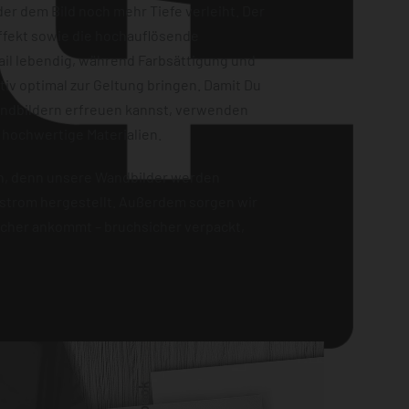
er dem Bild noch mehr Tiefe verleiht. Der
ffekt sowie die hochauflösende
ail lebendig, während Farbsättigung und
iv optimal zur Geltung bringen. Damit Du
andbildern erfreuen kannst, verwenden
 hochwertige Materialien.
en, denn unsere Wandbilder werden
strom hergestellt. Außerdem sorgen wir
sicher ankommt – bruchsicher verpackt,