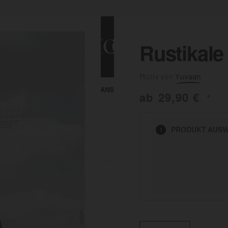
Rustikale
Yuvaan
ALLE ANSEHEN
KUNST & MALEREI
ab
29,90
€
*
HEN
PRODUKT
AUSW
1
BADEZIMMER
BÜRO
KÜCHE
AUSSENBEREICH