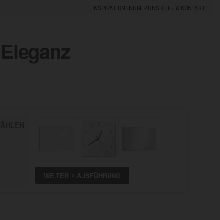
INSPIRATIONEN
ÜBER UNS
HILFE & KONTAKT
 Eleganz
EINLOGGEN
0
5% NEUKUNDEN-RABATT
ÄHLEN
ALLE
ANSEHEN
WEITER
AUSFÜHRUNG