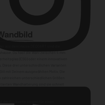
Wandbild
der aus dem Hause DEQOART sind die
uhause. Du hast die Wahl zwischen 4 mm
erheitsglas (ESG) oder einem innovativen
Instagram
. Diese drei unterschiedlichen Varianten
Stil mit Deinem ausgewählten Motiv. Die
n zahlreichen unterschiedlichen Größen
tierten Wandhalterung sind sie schnell
f der Rückseite sorgen für einen