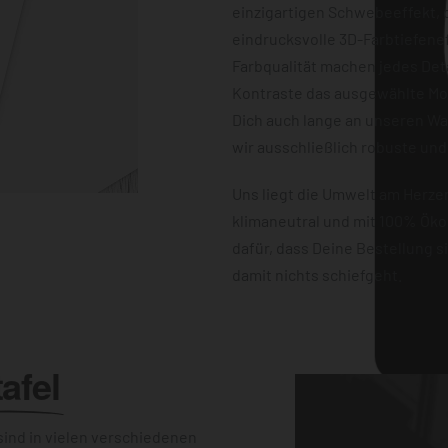
einzigartigen Schwebeeffekt, d
eindrucksvolle 3D-Farbtiefene
Farbqualität machen jedes Det
Kontraste das ausgewählte Mot
Dich auch lange an unseren W
wir ausschließlich robuste und
Uns liegt die Umwelt am Herz
klimaneutral und mit 100% Öko
dafür, dass Deine Bestellung 
damit nichts schiefgeht.
afel
ind in vielen verschiedenen