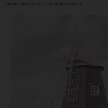
Künstler unterstützen & mit 100% Ökostrom betrieben
STIL & THEMA
FORMAT
RÄUME
KÜNSTLER:INNEN
BELIEBTE
POPKULTUR & -ART
NATUR- & TIERWELT
ALLE ANSE
QUADRATISCH
VERTIKAL
HORIZONTAL
WOHNZIMMER
SCHLAFZIMMER
KINDERZIMMER
FLUR