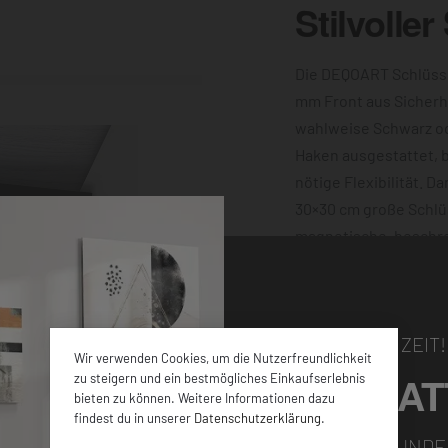
Stilvoller
Die DEQOART Schlüsse
mm Front aus Sicherh
wahlweise Schwarz o
Haken ausgestattet, bi
nötige Flexibilität. D
30×30 cm große Schlü
magnetische, beschre
machen ihn außerdem 
Motiv dieser verziert 
Wand sorgen die vier
NUR FÜR KURZE ZEIT!
Wir verwenden Cookies, um die Nutzerfreundlichkeit
5% RABAT
zu steigern und ein bestmögliches Einkaufserlebnis
bieten zu können. Weitere Informationen dazu
findest du in unserer
Datenschutzerklärung
.
FÜR ALLE NEUKUNDE