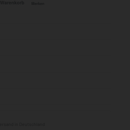
 Warenkorb
Merken
Bewertet mit
0
von 5
ersand in Deutschland