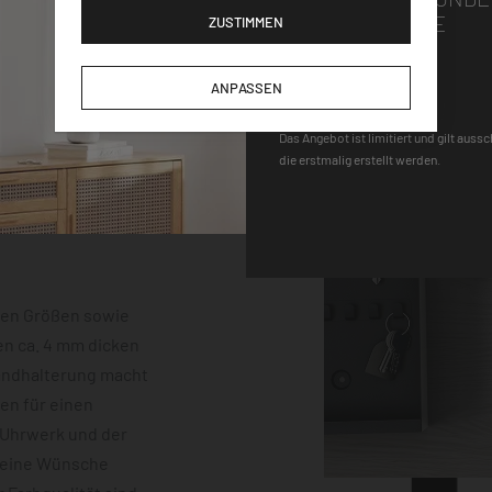
GUTSCHEINCODE
ZUSTIMMEN
DEQOART5
ANPASSEN
Das Angebot ist limitiert und gilt auss
die erstmalig erstellt werden.
hen Größen sowie
en ca. 4 mm dicken
Wandhalterung macht
gen für einen
-Uhrwerk und der
keine Wünsche