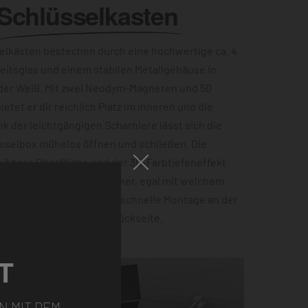
Schlüsselkasten
lkästen bestechen durch eine hochwertige ca. 4
eitsglas und einem stabilen Metallgehäuse in
der Weiß. Mit zwei Neodym-Magneten und 50
etet er dir reichlich Platz im Inneren und die
ank der leichtgängigen Scharniere lässt sich die
sselbox mühelos öffnen und schließen. Die
ibbare Oberfläche und der 3D-Farbtiefeneffekt
zu einem echten Hingucker, egal mit welchem
ist. Für eine einfache und schnelle Montage an der
 Einbuchtungen auf der Rückseite.
T
N MIT DEM