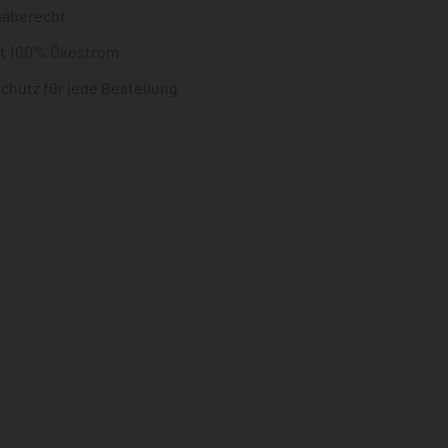
gaberecht
it 100% Ökostrom
chutz für jede Bestellung