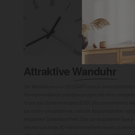
Attraktive
Wanduhr
Die Wanduhren von DEQOART sind in unterschiedlic
Formen erhältlich und überzeugen mit einer elegant
Front aus Sicherheitsglas (ESG). Die vormontierte 
sie sofort einsatzbereit, und die Abstandshalter sor
eleganten Schwebeeffekt. Das geräuscharme Quarz
beeindruckende 3D-Farbtiefeneffekt lassen zudem 