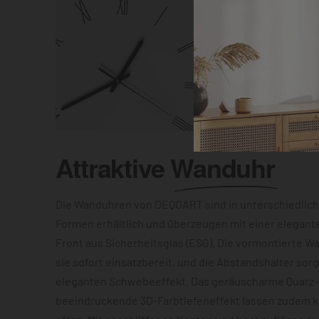
Attraktive
Wanduhr
Die Wanduhren von DEQOART sind in unterschiedlic
Formen erhältlich und überzeugen mit einer elegant
Front aus Sicherheitsglas (ESG). Die vormontierte 
sie sofort einsatzbereit, und die Abstandshalter sor
eleganten Schwebeeffekt. Das geräuscharme Quarz
beeindruckende 3D-Farbtiefeneffekt lassen zudem 