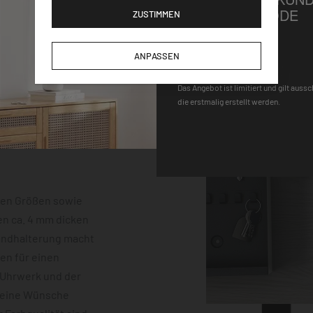
GUTSCHEINCODE
ZUSTIMMEN
DEQOART5
ANPASSEN
Das Angebot ist limitiert und gilt auss
die erstmalig erstellt werden.
hen Größen sowie
en ca. 4 mm dicken
Wandhalterung macht
gen für einen
-Uhrwerk und der
keine Wünsche