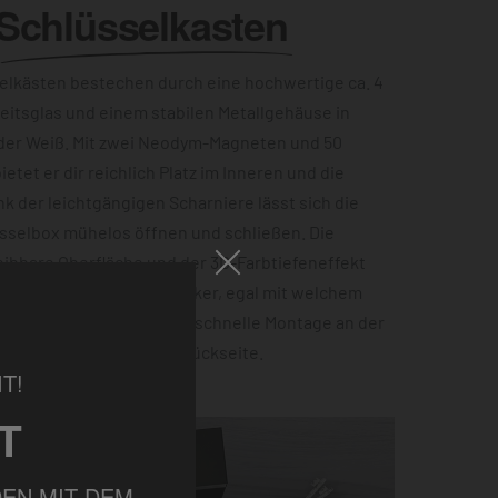
Schlüsselkasten
lkästen bestechen durch eine hochwertige ca. 4
eitsglas und einem stabilen Metallgehäuse in
der Weiß. Mit zwei Neodym-Magneten und 50
etet er dir reichlich Platz im Inneren und die
ank der leichtgängigen Scharniere lässt sich die
sselbox mühelos öffnen und schließen. Die
ibbare Oberfläche und der 3D-Farbtiefeneffekt
zu einem echten Hingucker, egal mit welchem
ist. Für eine einfache und schnelle Montage an der
 Einbuchtungen auf der Rückseite.
T!
T
EN MIT DEM