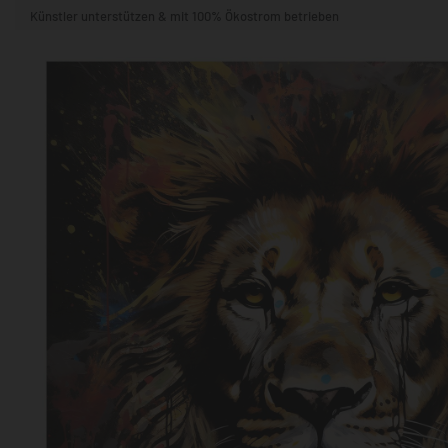
Künstler unterstützen & mit 100% Ökostrom betrieben
STIL & THEMA
FORMAT
RÄUME
KÜNSTLER:INNEN
BELIEBTE
POPKULTUR & -ART
NATUR- & TIERWELT
ALLE ANSE
QUADRATISCH
VERTIKAL
HORIZONTAL
WOHNZIMMER
SCHLAFZIMMER
KINDERZIMMER
FLUR