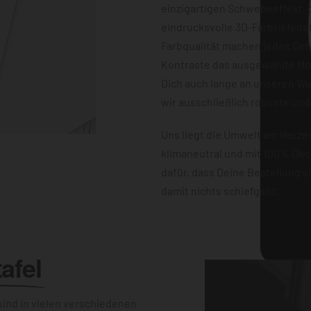
einzigartigen Schwebeeffekt, d
eindrucksvolle 3D-Farbtiefene
Farbqualität machen jedes Det
Kontraste das ausgewählte Mot
Dich auch lange an unseren W
wir ausschließlich robuste und
Uns liegt die Umwelt am Herz
klimaneutral und mit 100% Öko
dafür, dass Deine Bestellung 
damit nichts schiefgeht.
afel
ind in vielen verschiedenen