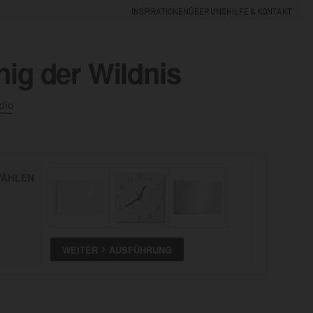
INSPIRATIONEN
ÜBER UNS
HILFE & KONTAKT
ig der Wildnis
EINLOGGEN
0
dio
5% NEUKUNDEN-RABATT
ÄHLEN
ALLE
ANSEHEN
WEITER
AUSFÜHRUNG