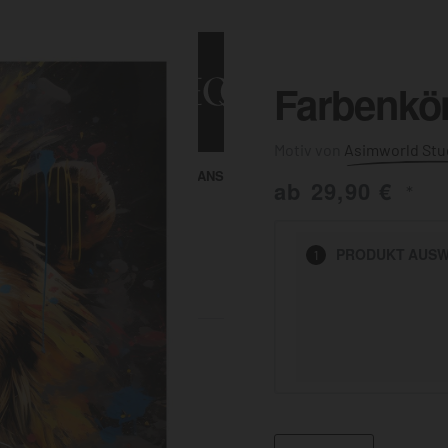
Farbenkön
Asimworld Stu
ALLE ANSEHEN
KUNST & MALEREI
ab
29,90
€
*
HEN
PRODUKT
AUSW
1
BADEZIMMER
BÜRO
KÜCHE
AUSSENBEREICH