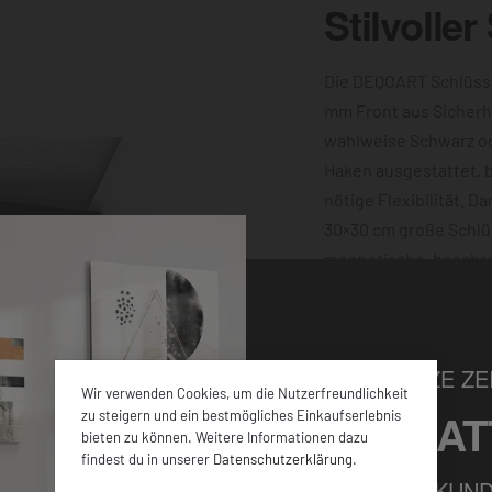
Stilvoller
Die DEQOART Schlüsse
mm Front aus Sicherh
wahlweise Schwarz o
Haken ausgestattet, bi
nötige Flexibilität. D
30×30 cm große Schlü
magnetische, beschre
machen ihn außerdem 
Motiv dieser verziert 
Wand sorgen die vier
NUR FÜR KURZE ZEI
Wir verwenden Cookies, um die Nutzerfreundlichkeit
5% RABAT
zu steigern und ein bestmögliches Einkaufserlebnis
bieten zu können. Weitere Informationen dazu
findest du in unserer
Datenschutzerklärung
.
FÜR ALLE NEUKUND