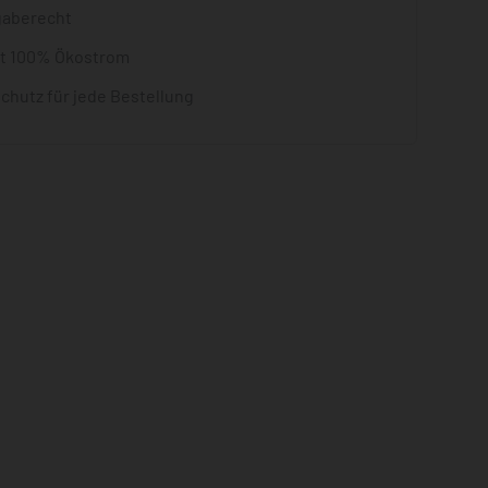
gaberecht
it 100% Ökostrom
chutz für jede Bestellung