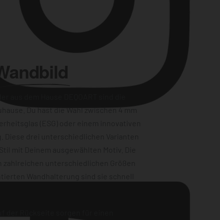
Wandbild
der aus dem Hause DEQOART sind die
uhause. Du hast die Wahl zwischen 4 mm
erheitsglas (ESG) oder einem innovativen
Instagram
. Diese drei unterschiedlichen Varianten
Stil mit Deinem ausgewählten Motiv. Die
n zahlreichen unterschiedlichen Größen
tierten Wandhalterung sind sie schnell
f der Rückseite sorgen für einen