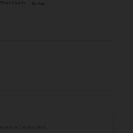
 Warenkorb
Merken
Bewertet mit
0
von 5
ersand in Deutschland