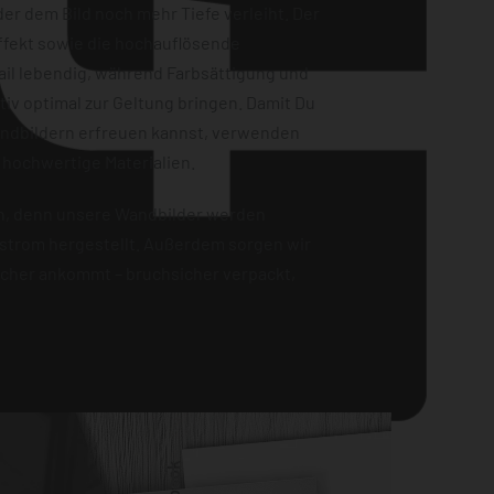
er dem Bild noch mehr Tiefe verleiht. Der
ffekt sowie die hochauflösende
ail lebendig, während Farbsättigung und
iv optimal zur Geltung bringen. Damit Du
andbildern erfreuen kannst, verwenden
 hochwertige Materialien.
en, denn unsere Wandbilder werden
strom hergestellt. Außerdem sorgen wir
sicher ankommt – bruchsicher verpackt,