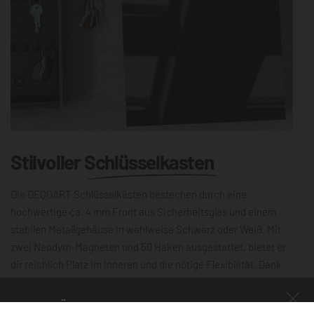
Stilvoller
Schlüsselkasten
Die DEQOART Schlüsselkästen bestechen durch eine
hochwertige ca. 4 mm Front aus Sicherheitsglas und einem
stabilen Metallgehäuse in wahlweise Schwarz oder Weiß. Mit
zwei Neodym-Magneten und 50 Haken ausgestattet, bietet er
dir reichlich Platz im Inneren und die nötige Flexibilität. Dank
der leichtgängigen Scharniere lässt sich die 30×30 cm große
Schlüsselbox mühelos öffnen und schließen. Die magnetische,
NUR FÜR KURZE ZEIT!