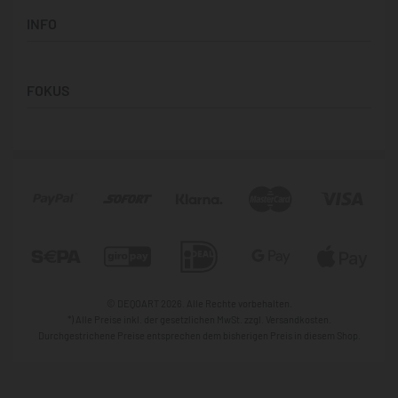
Support & Kontakt
Quadratische Motive
INFO
Hilfe & FAQ
Vertikale Designs
Versand
Über Uns
Zahlung
FOKUS
Datenschutz
Vertrag widerrufen
Widerrufbelehrung
Victoria Retro
Impressum
Caude Monet
AGB
B&W Collaboration
Asimworld Studio
Sophia Lisa Rodriguez
© DEQOART 2026. Alle Rechte vorbehalten.
*) Alle Preise inkl. der gesetzlichen MwSt. zzgl. Versandkosten.
Durchgestrichene Preise entsprechen dem bisherigen Preis in diesem Shop.