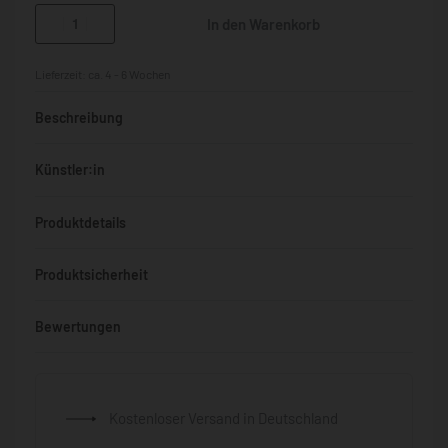
In den Warenkorb
Lieferzeit:
ca. 4 - 6 Wochen
Beschreibung
Künstler:in
Produktdetails
Produktsicherheit
Bewertungen
Bewertet mit
0
von 5
Kostenloser Versand in Deutschland