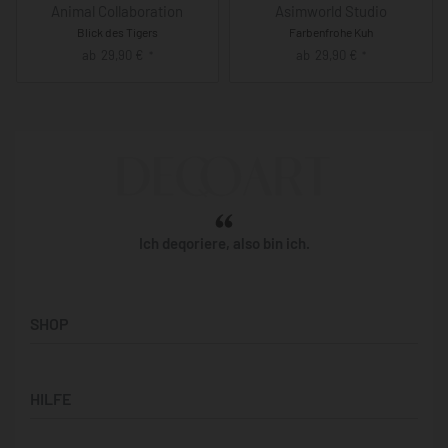
Animal Collaboration
Asimworld Studio
Blick des Tigers
Farbenfrohe Kuh
ab
29,90
€
ab
29,90
€
*
*
Ich deqoriere, also bin ich.
SHOP
Künstler:innen
HILFE
Bilderwände
Panorama-Bilder