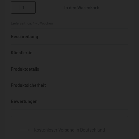
In den Warenkorb
Lieferzeit:
ca. 4 - 6 Wochen
Beschreibung
Künstler:in
Produktdetails
Produktsicherheit
Bewertungen
Bewertet mit
0
von 5
Kostenloser Versand in Deutschland