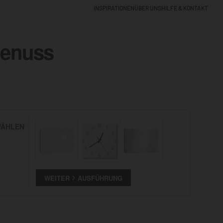
INSPIRATIONEN
ÜBER UNS
HILFE & KONTAKT
Genuss
EINLOGGEN
0
5% NEUKUNDEN-RABATT
ÄHLEN
ALLE
ANSEHEN
WEITER
AUSFÜHRUNG