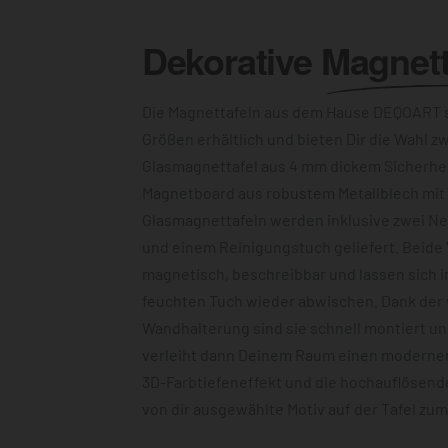
Dekorative
Magnett
Die Magnettafeln aus dem Hause DEQOART s
Größen erhältlich und bieten Dir die Wahl z
Glasmagnettafel aus 4 mm dickem Sicherhe
Magnetboard aus robustem Metallblech mit c
Glasmagnettafeln werden inklusive zwei N
und einem Reinigungstuch geliefert. Beide 
magnetisch, beschreibbar und lassen sich 
feuchten Tuch wieder abwischen. Dank der
Wandhalterung sind sie schnell montiert u
verleiht dann Deinem Raum einen modernen
3D-Farbtiefeneffekt und die hochauflösend
von dir ausgewählte Motiv auf der Tafel zu