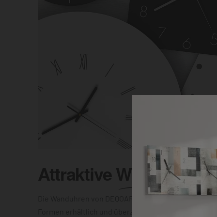
Attraktive
Wanduhr
Die Wanduhren von DEQOART sind in unterschiedlic
Formen erhältlich und überzeugen mit einer elegant