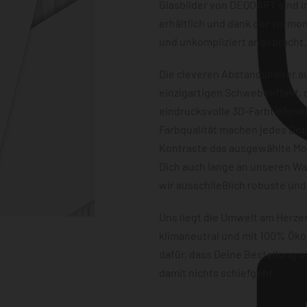
Glasbilder von DEQOART sind i
erhältlich und dank der vormon
und unkompliziert angebracht.
Die cleveren Abstandshalter au
einzigartigen Schwebeeffekt, d
eindrucksvolle 3D-Farbtiefene
Farbqualität machen jedes Det
Kontraste das ausgewählte Mot
Dich auch lange an unseren W
wir ausschließlich robuste und
Uns liegt die Umwelt am Herz
klimaneutral und mit 100% Öko
dafür, dass Deine Bestellung 
damit nichts schiefgeht.