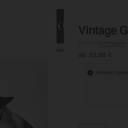
Vintage 
Victoria Retro
ALLE ANSEHEN
KUNST & MALEREI
ab
32,90
€
*
HEN
PRODUKT
AUSW
1
BADEZIMMER
BÜRO
KÜCHE
AUSSENBEREICH