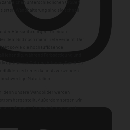
n zahlreichen unterschiedlichen Größen
tierten Wandhalterung sind sie schnell
f der Rückseite sorgen für einen
er dem Bild noch mehr Tiefe verleiht. Der
ffekt sowie die hochauflösende
ail lebendig, während Farbsättigung und
iv optimal zur Geltung bringen. Damit Du
andbildern erfreuen kannst, verwenden
Instagram
 hochwertige Materialien.
en, denn unsere Wandbilder werden
strom hergestellt. Außerdem sorgen wir
sicher ankommt – bruchsicher verpackt,