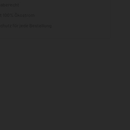
gaberecht
it 100% Ökostrom
chutz für jede Bestellung