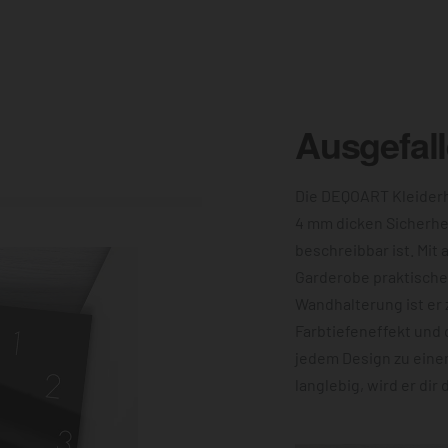
Ausgefal
Die DEQOART Kleiderh
4 mm dicken Sicherhe
beschreibbar ist. Mit 
Garderobe praktische 
Wandhalterung ist er 
Farbtiefeneffekt und 
jedem Design zu eine
langlebig, wird er dir