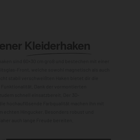
lener
Kleiderhaken
aken sind 60×30 cm groß und bestechen mit einer
itsglas-Front, welche sowohl magnetisch als auch
acht stabil verschweißten Haken bietet dir die
Funktionalität. Dank der vormontierten
zudem schnell einsatzbereit. Der 3D-
die hochauflösende Farbqualität machen ihn mit
m echten Hingucker. Besonders robust und
 daher auch lange Freude bereiten.