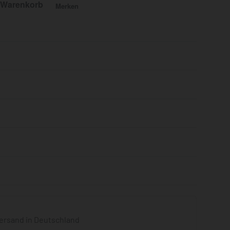
 Warenkorb
Merken
Bewertet mit
0
von 5
ersand in Deutschland