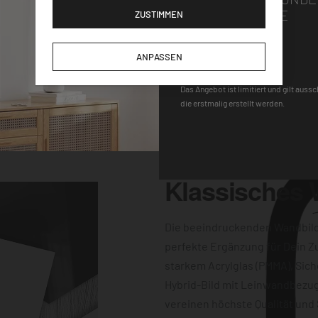
Wandhalterung macht
GUTSCHEINCODE
ZUSTIMMEN
gen für einen
-Uhrwerk und der
DEQOART5
ANPASSEN
keine Wünsche
 Farbqualität sind
Das Angebot ist limitiert und gilt auss
die erstmalig erstellt werden.
dern auch
Klassisches
Die beeindruckenden Wandbil
perfekte Ergänzung für Dein Z
starkem Acrylglas (PMMA), Sich
Hybrid-Bild mit Leinwandbezug
vereinen höchste Qualität und 