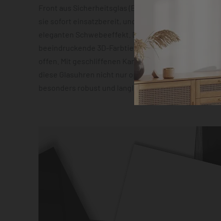
Front aus Sicherheitsglas (ESG). Die vormontierte 
sie sofort einsatzbereit, und die Abstandshalter sor
eleganten Schwebeeffekt. Das geräuscharme Quarz
beeindruckende 3D-Farbtiefeneffekt lassen zudem 
offen. Mit geschliffenen Kanten und hochauflösender
diese Glasuhren nicht nur optisch ein Highlight, son
besonders robust und langlebig.