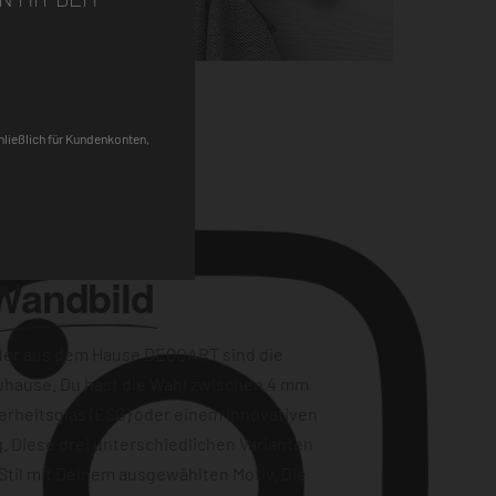
Pinterest
chließlich für Kundenkonten,
Wandbild
der aus dem Hause DEQOART sind die
uhause. Du hast die Wahl zwischen 4 mm
erheitsglas (ESG) oder einem innovativen
. Diese drei unterschiedlichen Varianten
Stil mit Deinem ausgewählten Motiv. Die