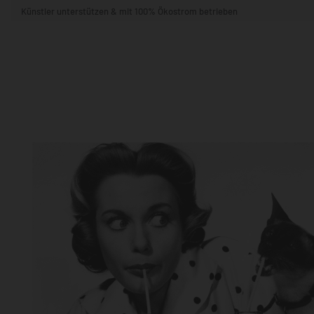
Künstler unterstützen & mit 100% Ökostrom betrieben
STIL & THEMA
FORMAT
RÄUME
KÜNSTLER:INNEN
BELIEBTE
POPKULTUR & -ART
NATUR- & TIERWELT
ALLE ANSE
QUADRATISCH
VERTIKAL
HORIZONTAL
WOHNZIMMER
SCHLAFZIMMER
KINDERZIMMER
FLUR