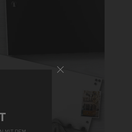
T
N MIT DEM