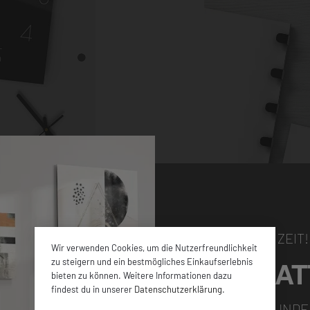
NUR FÜR KURZE ZEIT!
Wir verwenden Cookies, um die Nutzerfreundlichkeit
5% RABAT
zu steigern und ein bestmögliches Einkaufserlebnis
bieten zu können. Weitere Informationen dazu
hen Größen sowie
findest du in unserer
Datenschutzerklärung
.
en ca. 4 mm dicken
FÜR ALLE NEUKUNDE