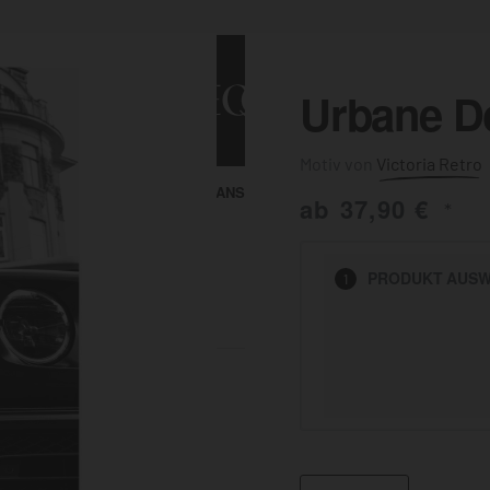
Urbane D
Victoria Retro
ALLE ANSEHEN
KUNST & MALEREI
ab
37,90
€
*
HEN
PRODUKT
AUSW
1
BADEZIMMER
BÜRO
KÜCHE
AUSSENBEREICH