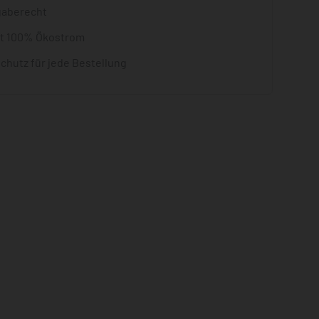
gaberecht
it 100% Ökostrom
chutz für jede Bestellung