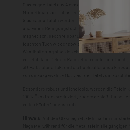
Glasmagnettafel aus 4 mm dickem Sicherheitsglas o
Magnetboard aus robustem Metallblech mit ca. 0,7 m
Glasmagnettafeln werden inklusive zwei Neodym-Mag
und einem Reinigungstuch geliefert. Beide Varianten
magnetisch, beschreibbar und lassen sich im Anschl
feuchten Tuch wieder abwischen. Dank der vormonti
Wandhalterung sind sie schnell montiert und der S
verleiht dann Deinem Raum einen modernen Touch. D
3D-Farbtiefeneffekt und die hochauflösende Farbqua
von dir ausgewählte Motiv auf der Tafel zum absolut
Besonders robust und langlebig, werden die Tafeln k
100% Ökostrom produziert. Zudem genießt Du bei je
vollen Käufer*innenschutz.
Hinweis
: Auf den Glasmagnettafeln haften nur star
Magnete, während für die Metalltafeln alle gängigen