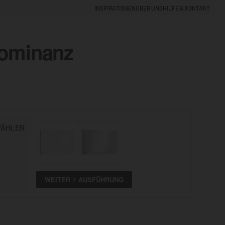
INSPIRATIONEN
ÜBER UNS
HILFE & KONTAKT
ominanz
EINLOGGEN
0
5% NEUKUNDEN-RABATT
ÄHLEN
ALLE
ANSEHEN
WEITER
AUSFÜHRUNG