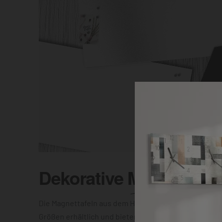
Dekorative
Magnettafel
Die Magnettafeln aus dem Hause DEQOART sind in vi
Größen erhältlich und bieten Dir die Wahl zwischen e