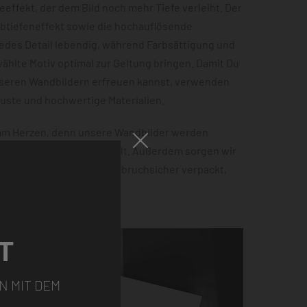
effekt, der dem Bild noch mehr Tiefe verleiht. Der
rbtiefeneffekt sowie die hochauflösende
jedes Detail lebendig, während Farbsättigung und
hlte Motiv optimal zur Geltung bringen. Damit Du
nseren Wandbildern erfreuen kannst, verwenden
buste und hochwertige Materialien.
 am Herzen, denn unsere Wandbilder werden
 100% Ökostrom hergestellt. Außerdem sorgen wir
tellung sicher ankommt – bruchsicher verpackt,
ht.
T
N MIT DEM