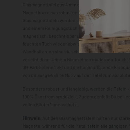
Glasmagnettafel aus 4 mm dickem Sicherheitsglas o
Magnetboard aus robustem Metallblech mit ca. 0,7 m
Glasmagnettafeln werden inklusive zwei Neodym-Mag
und einem Reinigungstuch geliefert. Beide Varianten
magnetisch, beschreibbar und lassen sich im Anschl
feuchten Tuch wieder abwischen. Dank der vormonti
Wandhalterung sind sie schnell montiert und der S
verleiht dann Deinem Raum einen modernen Touch. D
3D-Farbtiefeneffekt und die hochauflösende Farbqua
von dir ausgewählte Motiv auf der Tafel zum absolut
Besonders robust und langlebig, werden die Tafeln k
100% Ökostrom produziert. Zudem genießt Du bei je
vollen Käufer*innenschutz.
Hinweis
: Auf den Glasmagnettafeln haften nur star
Magnete, während für die Metalltafeln alle gängigen