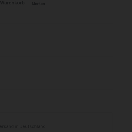
 Warenkorb
Merken
Bewertet mit
0
von 5
ersand in Deutschland