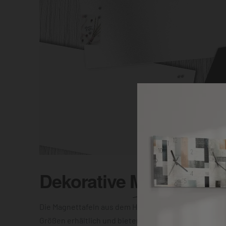
Dekorative
Magnettafel
Die Magnettafeln aus dem Hause DEQOART sind in vi
Größen erhältlich und bieten Dir die Wahl zwischen e