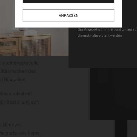
der einem
DEQOART5
m Stärke. Die
ANPASSEN
neten, einem Stift
 sind vollständig
Das Angebot ist limitiert und gilt auss
die erstmalig erstellt werden.
uss mit einem
erten
chwebeeffekt
er eindrucksvolle
lität machen das
en Hingucker.
limaneutral mit
der Bestellung den
ke Neodym-
 Magnete, wie bspw.