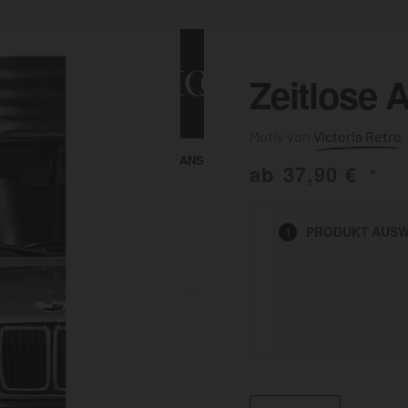
Zeitlose 
Victoria Retro
ALLE ANSEHEN
KUNST & MALEREI
ab
37,90
€
*
HEN
PRODUKT
AUSW
1
BADEZIMMER
BÜRO
KÜCHE
AUSSENBEREICH