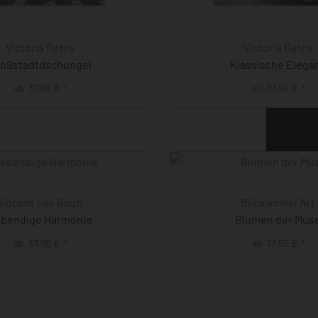
Victoria Retro
Victoria Retro
oßstadtdschungel
Klassische Elega
ab
37,90
€
ab
37,90
€
*
*
Vincent van Gogh
Blickwinkel Art
bendige Harmonie
Blumen der Mus
ab
37,90
€
ab
37,90
€
*
*