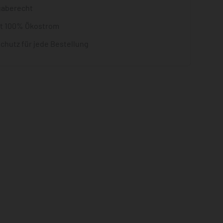
gaberecht
it 100% Ökostrom
chutz für jede Bestellung