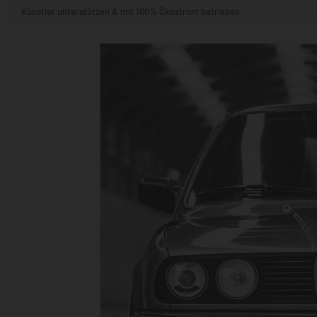
Künstler unterstützen & mit 100% Ökostrom betrieben
STIL & THEMA
FORMAT
RÄUME
KÜNSTLER:INNEN
BELIEBTE
POPKULTUR & -ART
NATUR- & TIERWELT
ALLE ANSE
QUADRATISCH
VERTIKAL
HORIZONTAL
WOHNZIMMER
SCHLAFZIMMER
KINDERZIMMER
FLUR