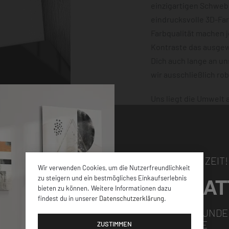
einzigartigen Schwebe
eindrucksvolle 3D-Fa
Farbqualität machen 
Kontraste das ausgewä
Dich auch lange an u
wir ausschließlich ro
Uns liegt die Umwelt
klimaneutral und mit
dafür, dass Deine Bes
damit nichts schiefge
NUR FÜR KURZE ZEIT!
Wir verwenden Cookies, um die Nutzerfreundlichkeit
5% RABAT
zu steigern und ein bestmögliches Einkaufserlebnis
bieten zu können. Weitere Informationen dazu
findest du in unserer
Datenschutzerklärung
.
elen verschiedenen
FÜR ALLE NEUKUNDE
GUTSCHEINCODE
iner
ZUSTIMMEN