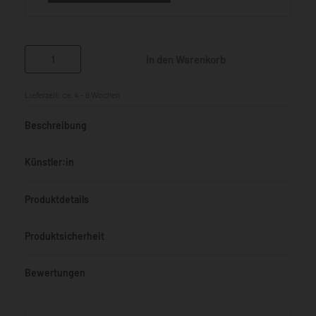
In den Warenkorb
Lieferzeit:
ca. 4 - 6 Wochen
Beschreibung
Künstler:in
Produktdetails
Produktsicherheit
Bewertungen
Bewertet mit
0
von 5