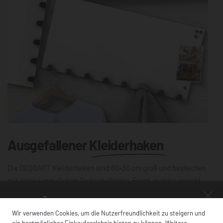
Ausgefallener
Kleiderhaken
Die DEQOART Kleiderhaken sind 60×30 cm groß und bestechen
mit einer 4 mm dicken Sicherheitsglas-Front, welche sowohl
magnetisch als auch beschreibbar ist. Mit acht stabil
NUR FÜR KURZE ZEIT!
verschweißten Haken bietet dir die Garderobe praktische
Wir verwenden Cookies, um die Nutzerfreundlichkeit zu steigern und
Funktionalität. Dank der vormontierten Wandhalterung ist er