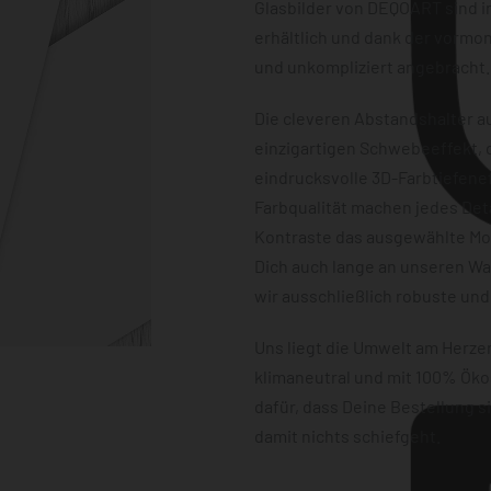
Glasbilder von DEQOART sind i
erhältlich und dank der vormon
und unkompliziert angebracht.
Die cleveren Abstandshalter au
einzigartigen Schwebeeffekt, d
eindrucksvolle 3D-Farbtiefene
Farbqualität machen jedes Det
Kontraste das ausgewählte Mot
Dich auch lange an unseren W
wir ausschließlich robuste und
Uns liegt die Umwelt am Herz
klimaneutral und mit 100% Öko
dafür, dass Deine Bestellung 
damit nichts schiefgeht.