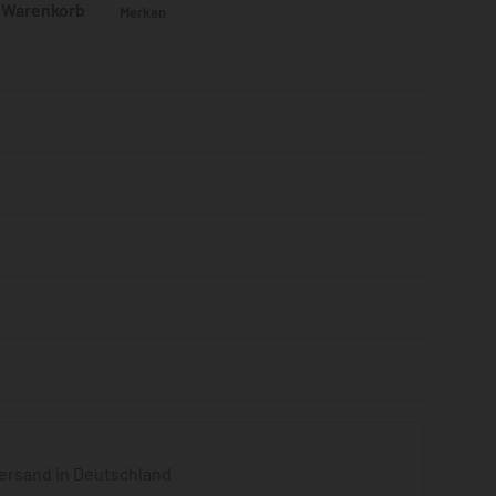
n Warenkorb
Merken
Bewertet mit
0
von 5
ersand in Deutschland