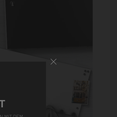
T
N MIT DEM