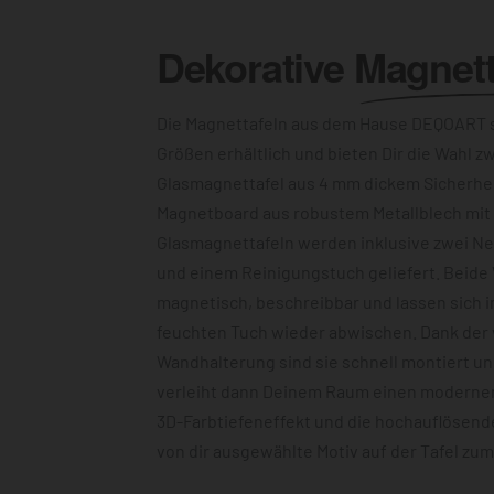
Dekorative
Magnett
Die Magnettafeln aus dem Hause DEQOART s
Größen erhältlich und bieten Dir die Wahl z
Glasmagnettafel aus 4 mm dickem Sicherhe
Magnetboard aus robustem Metallblech mit c
Glasmagnettafeln werden inklusive zwei N
und einem Reinigungstuch geliefert. Beide 
magnetisch, beschreibbar und lassen sich 
feuchten Tuch wieder abwischen. Dank der
Wandhalterung sind sie schnell montiert u
verleiht dann Deinem Raum einen modernen
3D-Farbtiefeneffekt und die hochauflösend
von dir ausgewählte Motiv auf der Tafel zu