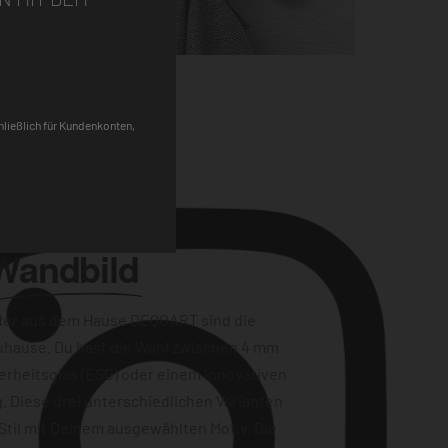
Pinterest
chließlich für Kundenkonten,
Wandbild
der aus dem Hause DEQOART sind die
uhause. Du hast die Wahl zwischen 4 mm
erheitsglas (ESG) oder einem innovativen
. Diese drei unterschiedlichen Varianten
Stil mit Deinem ausgewählten Motiv. Die