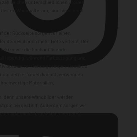
n zahlreichen unterschiedlichen Größen
tierten Wandhalterung sind sie schnell
f der Rückseite sorgen für einen
er dem Bild noch mehr Tiefe verleiht. Der
ffekt sowie die hochauflösende
ail lebendig, während Farbsättigung und
iv optimal zur Geltung bringen. Damit Du
andbildern erfreuen kannst, verwenden
Instagram
 hochwertige Materialien.
en, denn unsere Wandbilder werden
strom hergestellt. Außerdem sorgen wir
sicher ankommt – bruchsicher verpackt,