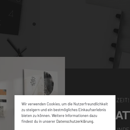
NUR FÜR KURZE ZEIT!
Wir verwenden Cookies, um die Nutzerfreundlichkeit
5% RABAT
zu steigern und ein bestmögliches Einkaufserlebnis
bieten zu können. Weitere Informationen dazu
hen Größen sowie
findest du in unserer
Datenschutzerklärung
.
en ca. 4 mm dicken
FÜR ALLE NEUKUNDE