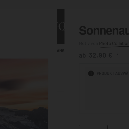
Sonnenau
Photo Collabor
ALLE ANSEHEN
KUNST & MALEREI
ab
32,90
€
*
HEN
PRODUKT
AUSWÄ
1
BADEZIMMER
BÜRO
KÜCHE
AUSSENBEREICH