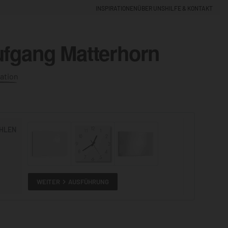
INSPIRATIONEN
ÜBER UNS
HILFE & KONTAKT
fgang Matterhorn
EINLOGGEN
0
ation
5% NEUKUNDEN-RABATT
HLEN
ALLE
ANSEHEN
WEITER
AUSFÜHRUNG