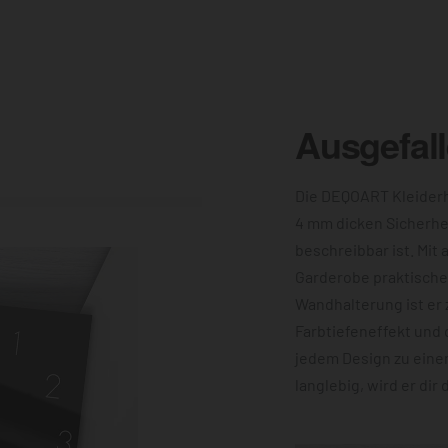
Ausgefal
Die DEQOART Kleiderh
4 mm dicken Sicherhe
beschreibbar ist. Mit 
Garderobe praktische 
Wandhalterung ist er 
Farbtiefeneffekt und 
jedem Design zu eine
langlebig, wird er dir