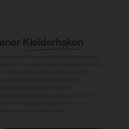
lener
Kleiderhaken
aken sind 60×30 cm groß und bestechen mit einer
itsglas-Front, welche sowohl magnetisch als auch
acht stabil verschweißten Haken bietet dir die
Funktionalität. Dank der vormontierten
zudem schnell einsatzbereit. Der 3D-
die hochauflösende Farbqualität machen ihn mit
m echten Hingucker. Besonders robust und
 daher auch lange Freude bereiten.