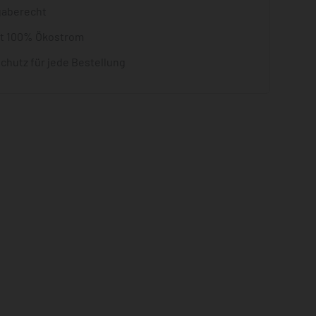
gaberecht
it 100% Ökostrom
chutz für jede Bestellung