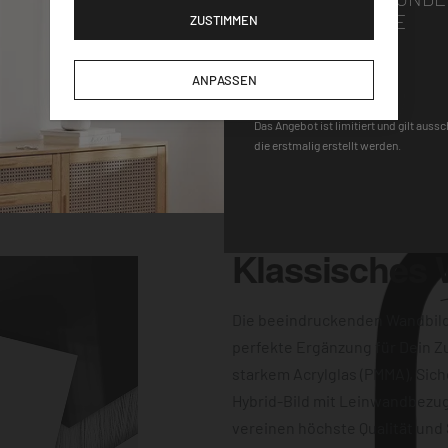
Wandhalterung macht
GUTSCHEINCODE
ZUSTIMMEN
gen für einen
-Uhrwerk und der
DEQOART5
ANPASSEN
keine Wünsche
 Farbqualität sind
Das Angebot ist limitiert und gilt auss
die erstmalig erstellt werden.
dern auch
Klassisches
Die beeindruckenden Wandbil
perfekte Ergänzung für Dein Z
starkem Acrylglas (PMMA), Sich
Hybrid-Bild mit Leinwandbezug
vereinen höchste Qualität und 