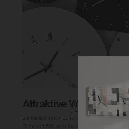
Attraktive
Wanduhr
Die Wanduhren von DEQOART sind in unterschiedlic
Formen erhältlich und überzeugen mit einer elegant