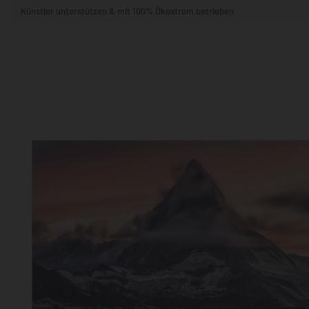
Künstler unterstützen & mit 100% Ökostrom betrieben
STIL & THEMA
FORMAT
RÄUME
KÜNSTLER:INNEN
BELIEBTE
POPKULTUR & -ART
NATUR- & TIERWELT
ALLE ANSE
QUADRATISCH
VERTIKAL
HORIZONTAL
WOHNZIMMER
SCHLAFZIMMER
KINDERZIMMER
FLUR