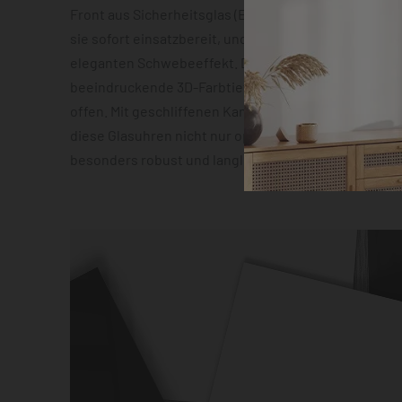
Front aus Sicherheitsglas (ESG). Die vormontierte 
sie sofort einsatzbereit, und die Abstandshalter sor
eleganten Schwebeeffekt. Das geräuscharme Quarz
beeindruckende 3D-Farbtiefeneffekt lassen zudem 
offen. Mit geschliffenen Kanten und hochauflösender
diese Glasuhren nicht nur optisch ein Highlight, son
besonders robust und langlebig.