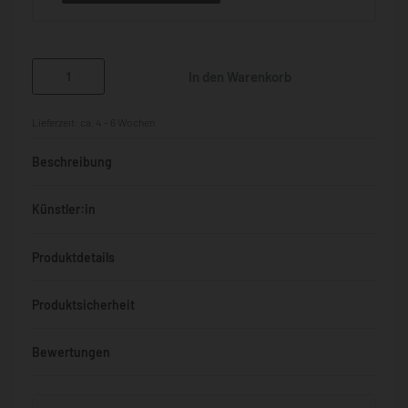
In den Warenkorb
Lieferzeit:
ca. 4 - 6 Wochen
Beschreibung
Künstler:in
Produktdetails
Produktsicherheit
Bewertungen
Bewertet mit
0
von 5