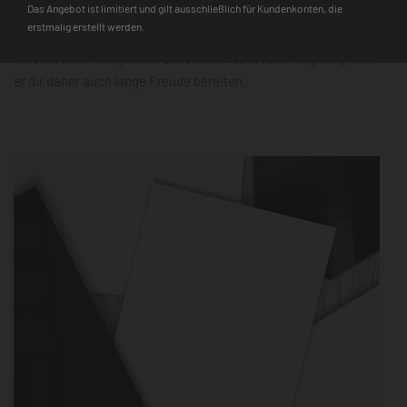
Das Angebot ist limitiert und gilt ausschließlich für Kundenkonten, die
zudem schnell einsatzbereit. Der 3D-Farbtiefeneffekt und die
erstmalig erstellt werden.
hochauflösende Farbqualität machen ihn mit jedem Design zu
einem echten Hingucker. Besonders robust und langlebig, wird
er dir daher auch lange Freude bereiten.