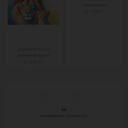
Flüsternde Agave
ab
32,90
€
*
Asimworld Studio
Geometrie der Wildnis
ab
32,90
€
*
Ich deqoriere, also bin ich.