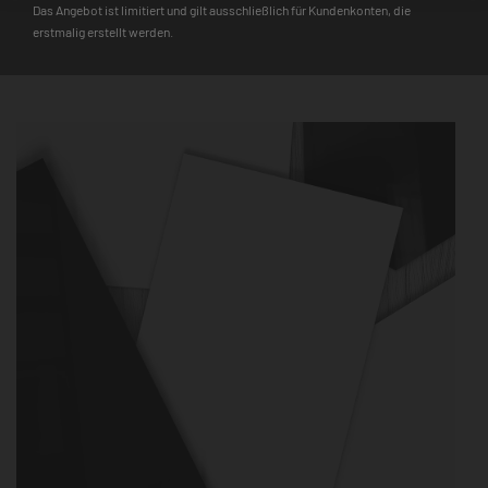
einem echten Hingucker. Besonders robust und langlebig, wird
Das Angebot ist limitiert und gilt ausschließlich für Kundenkonten, die
er dir daher auch lange Freude bereiten.
erstmalig erstellt werden.