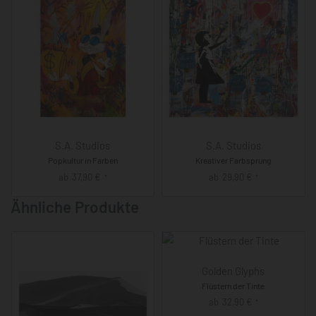
S.A. Studios
S.A. Studios
Popkultur in Farben
Kreativer Farbsprung
ab
37,90
€
ab
29,90
€
*
*
Ähnliche Produkte
Golden Glyphs
Flüstern der Tinte
ab
32,90
€
*