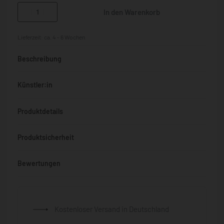
In den Warenkorb
Lieferzeit:
ca. 4 - 6 Wochen
Beschreibung
Künstler:in
Produktdetails
Produktsicherheit
Bewertungen
Bewertet mit
0
von 5
Kostenloser Versand in Deutschland