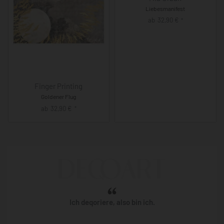
Liebesmanifest
ab
32,90
€
*
Finger Printing
Goldener Flug
ab
32,90
€
*
Ich deqoriere, also bin ich.