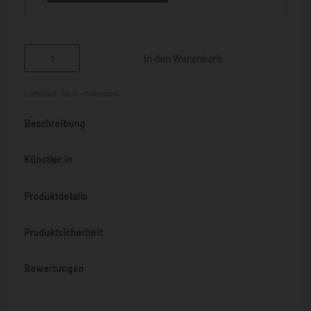
In den Warenkorb
Lieferzeit:
ca. 4 - 6 Wochen
Beschreibung
Künstler:in
Produktdetails
Produktsicherheit
Bewertungen
Bewertet mit
0
von 5