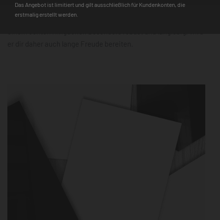
Das Angebot ist limitiert und gilt ausschließlich für Kundenkonten, die
zudem schnell einsatzbereit. Der 3D-Farbtiefeneffekt und die
erstmalig erstellt werden.
hochauflösende Farbqualität machen ihn mit jedem Design zu
einem echten Hingucker. Besonders robust und langlebig, wird
er dir daher auch lange Freude bereiten.