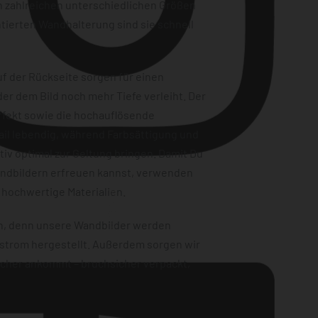
n zahlreichen unterschiedlichen Größen
tierten Wandhalterung sind sie schnell
f der Rückseite sorgen für einen
er dem Bild noch mehr Tiefe verleiht. Der
ffekt sowie die hochauflösende
ail lebendig, während Farbsättigung und
iv optimal zur Geltung bringen. Damit Du
andbildern erfreuen kannst, verwenden
Instagram
 hochwertige Materialien.
en, denn unsere Wandbilder werden
strom hergestellt. Außerdem sorgen wir
sicher ankommt – bruchsicher verpackt,