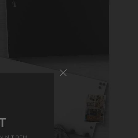
T
N MIT DEM