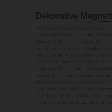
Dekorative
Magnett
Die Magnettafeln aus dem Hause DEQOART s
Größen erhältlich und bieten Dir die Wahl z
Glasmagnettafel aus 4 mm dickem Sicherhe
Magnetboard aus robustem Metallblech mit c
Glasmagnettafeln werden inklusive zwei N
und einem Reinigungstuch geliefert. Beide 
magnetisch, beschreibbar und lassen sich 
feuchten Tuch wieder abwischen. Dank der
Wandhalterung sind sie schnell montiert u
verleiht dann Deinem Raum einen modernen
3D-Farbtiefeneffekt und die hochauflösend
von dir ausgewählte Motiv auf der Tafel zu