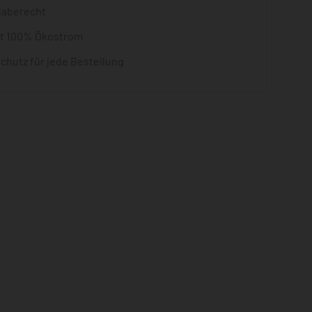
gaberecht
it 100% Ökostrom
chutz für jede Bestellung