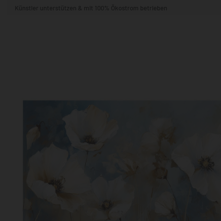
Künstler unterstützen & mit 100% Ökostrom betrieben
STIL & THEMA
FORMAT
RÄUME
KÜNSTLER:INNEN
BELIEBTE
POPKULTUR & -ART
NATUR- & TIERWELT
ALLE ANSE
QUADRATISCH
VERTIKAL
HORIZONTAL
WOHNZIMMER
SCHLAFZIMMER
KINDERZIMMER
FLUR