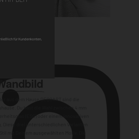
Pinterest
chließlich für Kundenkonten,
Wandbild
der aus dem Hause DEQOART sind die
uhause. Du hast die Wahl zwischen 4 mm
erheitsglas (ESG) oder einem innovativen
. Diese drei unterschiedlichen Varianten
Stil mit Deinem ausgewählten Motiv. Die