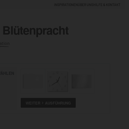
INSPIRATIONEN
ÜBER UNS
HILFE & KONTAKT
 Blütenpracht
EINLOGGEN
0
ation
5% NEUKUNDEN-RABATT
ÄHLEN
ALLE
ANSEHEN
WEITER
AUSFÜHRUNG