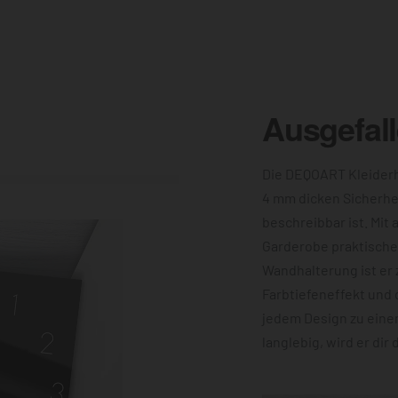
Ausgefal
Die DEQOART Kleiderh
4 mm dicken Sicherhe
beschreibbar ist. Mit 
Garderobe praktische 
Wandhalterung ist er 
Farbtiefeneffekt und 
jedem Design zu eine
langlebig, wird er dir