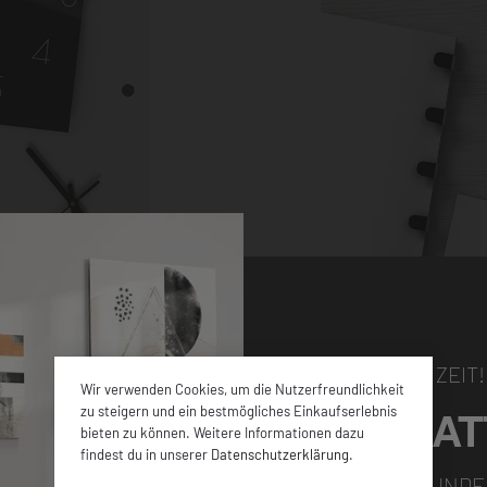
NUR FÜR KURZE ZEIT!
Wir verwenden Cookies, um die Nutzerfreundlichkeit
5% RABAT
zu steigern und ein bestmögliches Einkaufserlebnis
bieten zu können. Weitere Informationen dazu
hen Größen sowie
findest du in unserer
Datenschutzerklärung
.
en ca. 4 mm dicken
FÜR ALLE NEUKUNDE