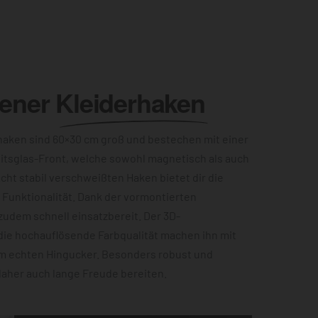
lener
Kleiderhaken
aken sind 60×30 cm groß und bestechen mit einer
itsglas-Front, welche sowohl magnetisch als auch
acht stabil verschweißten Haken bietet dir die
Funktionalität. Dank der vormontierten
zudem schnell einsatzbereit. Der 3D-
die hochauflösende Farbqualität machen ihn mit
m echten Hingucker. Besonders robust und
 daher auch lange Freude bereiten.