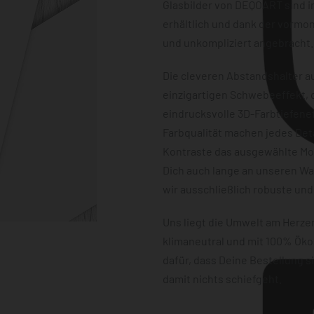
Glasbilder von DEQOART sind i
erhältlich und dank der vormon
und unkompliziert angebracht.
Die cleveren Abstandshalter au
einzigartigen Schwebeeffekt, d
eindrucksvolle 3D-Farbtiefene
Farbqualität machen jedes Det
Kontraste das ausgewählte Mot
Dich auch lange an unseren W
wir ausschließlich robuste und
Uns liegt die Umwelt am Herz
klimaneutral und mit 100% Öko
dafür, dass Deine Bestellung 
damit nichts schiefgeht.