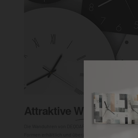
Attraktive
Wanduhr
Die Wanduhren von DEQOART sind in unterschiedlic
Formen erhältlich und überzeugen mit einer elegant