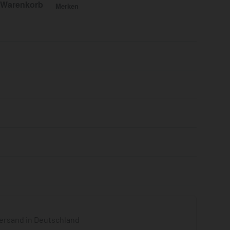
 Warenkorb
Merken
Bewertet mit
0
von 5
ersand in Deutschland