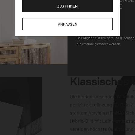
Wandhalterung macht
GUTSCHEINCODE
ZUSTIMMEN
gen für einen
-Uhrwerk und der
DEQOART5
ANPASSEN
keine Wünsche
 Farbqualität sind
Das Angebot ist limitiert und gilt auss
die erstmalig erstellt werden.
dern auch
Klassisches
Die beeindruckenden Wandbil
perfekte Ergänzung für Dein Z
starkem Acrylglas (PMMA), Sich
Hybrid-Bild mit Leinwandbezug
vereinen höchste Qualität und 