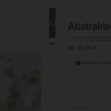
Abstrakte
Artist Collabor
ALLE ANSEHEN
KUNST & MALEREI
ab
32,90
€
*
HEN
PRODUKT
AUSW
1
BADEZIMMER
BÜRO
KÜCHE
AUSSENBEREICH