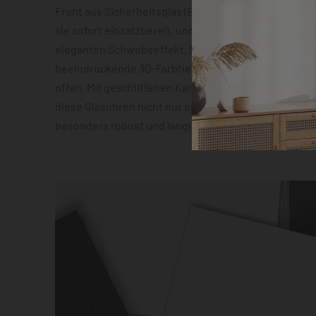
Front aus Sicherheitsglas (ESG). Die vormontierte 
sie sofort einsatzbereit, und die Abstandshalter sor
eleganten Schwebeeffekt. Das geräuscharme Quarz
beeindruckende 3D-Farbtiefeneffekt lassen zudem 
offen. Mit geschliffenen Kanten und hochauflösender
diese Glasuhren nicht nur optisch ein Highlight, son
besonders robust und langlebig.